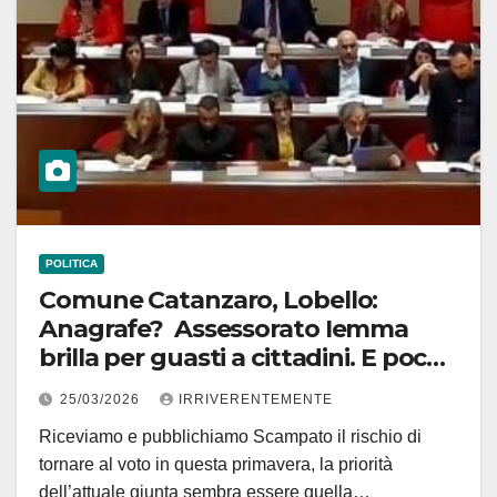
POLITICA
Comune Catanzaro, Lobello:
Anagrafe? Assessorato Iemma
brilla per guasti a cittadini. E poche
ore fa sferzante critica di
25/03/2026
IRRIVERENTEMENTE
movimento civico: di disastro in
Riceviamo e pubblichiamo Scampato il rischio di
disastro, insomma
tornare al voto in questa primavera, la priorità
dell’attuale giunta sembra essere quella…