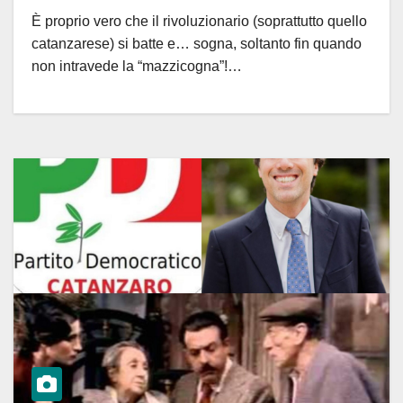
da patto di potere glissa su Fiorita
È proprio vero che il rivoluzionario (soprattutto quello
e parla di banchetti per No a
catanzarese) si batte e… sogna, soltanto fin quando
referendum e riassetto Circoli
non intravede la “mazzicogna”!…