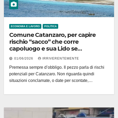
ECONOMIA E LAVORO
POLITICA
Comune Catanzaro, per capire
rischio “sacco” che corre
capoluogo e sua Lido se
amministratori non saranno
01/06/2026
IRRIVERENTEMENTE
rigorosissimi ecco scenario in Italia
Premessa sempre d’obbligo. Il pezzo parla di rischi
60 anni fa tra cemento, politica e
potenziali per Catanzaro. Non riguarda quindi
consenso!
situazioni conclamate, o date per scontate,…