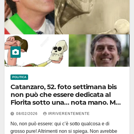
POLITICA
Catanzaro, 52. foto settimana bis
non può che essere dedicata al
Fiorita sotto una… nota mano. Ma
c’è l’inghippo. Ne siamo sicuri! Solo
08/02/2026
IRRIVERENTEMENTE
che ancora non ne conosciano i
No, non può essere: qui c’è sotto qualcosa e di
contorni
grosso pure! Altrimenti non si spiega. Non avrebbe