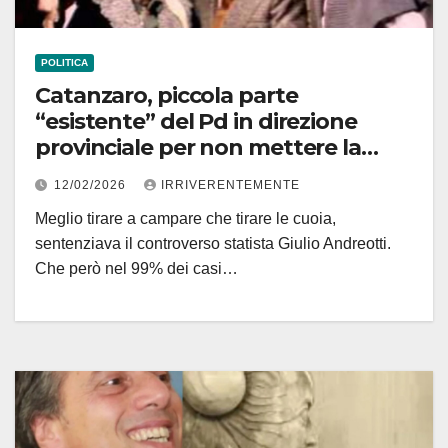
POLITICA
Catanzaro, piccola parte
“esistente” del Pd in direzione
provinciale per non mettere la
firma al ricatto (politico) di cui è
12/02/2026
IRRIVERENTEMENTE
vittima Fiorita. Che se continuerà a
Meglio tirare a campare che tirare le cuoia,
essere sindaco sarà complice di un
sentenziava il controverso statista Giulio Andreotti.
“brutto gioco” come i Dem
Che però nel 99% dei casi…