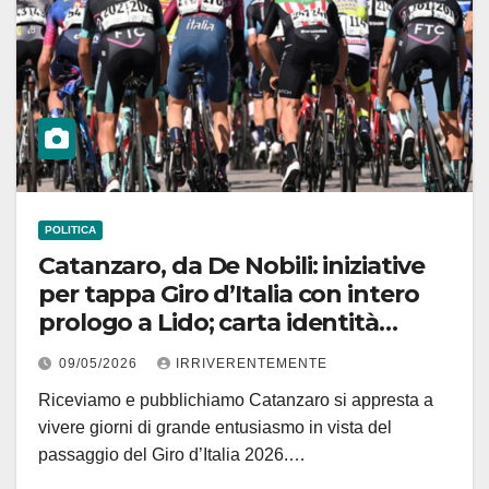
POLITICA
Catanzaro, da De Nobili: iniziative
per tappa Giro d’Italia con intero
prologo a Lido; carta identità
elettronica consegnata a… Gdi e
09/05/2026
IRRIVERENTEMENTE
opera di Loreti dedicata a corsa
Riceviamo e pubblichiamo Catanzaro si appresta a
vivere giorni di grande entusiasmo in vista del
passaggio del Giro d’Italia 2026.…