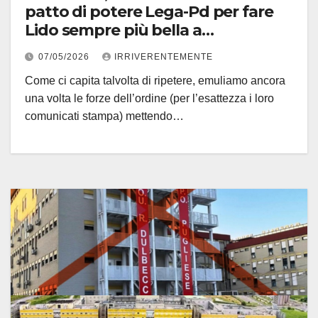
patto di potere Lega-Pd per fare
Lido sempre più bella a
vantaggio… ricchi o chi si può
07/05/2026
IRRIVERENTEMENTE
curare dove vuole. Ospedale a
Come ci capita talvolta di ripetere, emuliamo ancora
Germaneto come stazione Fs (via
una volta le forze dell’ordine (per l’esattezza i loro
da Sala). Stesso copione per fine
comunicati stampa) mettendo…
annunciata!