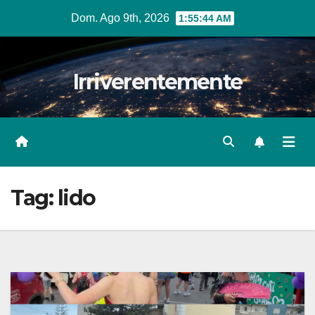
Salta
Dom. Ago 9th, 2026
1:55:47 AM
al
contenuto
Irriverentemente
Tag:
lido