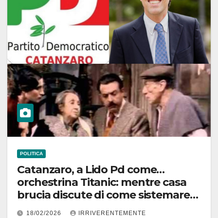
POLITICA
Catanzaro, a Lido Pd come…
orchestrina Titanic: mentre casa
brucia discute di come sistemare
piante! Segreteria provinciale nata
18/02/2026
IRRIVERENTEMENTE