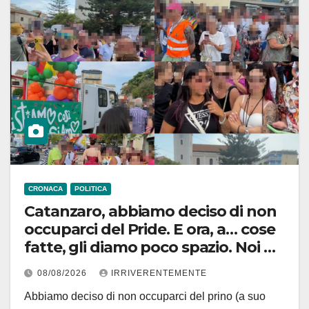
CRONACA
POLITICA
Catanzaro, abbiamo deciso di non
occuparci del Pride. E ora, a… cose
fatte, gli diamo poco spazio. Noi di
destra, però fautori di tutte le
08/08/2026
IRRIVERENTEMENTE
libertà. Molti, sui social in
Abbiamo deciso di non occuparci del prino (a suo
particolare, lo hanno definito