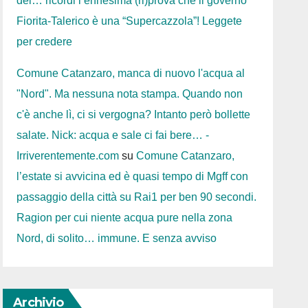
dei… ricordi l’ennesima (ri)prova che il governo
Fiorita-Talerico è una “Supercazzola”! Leggete
per credere
Comune Catanzaro, manca di nuovo l'acqua al
"Nord". Ma nessuna nota stampa. Quando non
c'è anche lì, ci si vergogna? Intanto però bollette
salate. Nick: acqua e sale ci fai bere… -
Irriverentemente.com
su
Comune Catanzaro,
l’estate si avvicina ed è quasi tempo di Mgff con
passaggio della città su Rai1 per ben 90 secondi.
Ragion per cui niente acqua pure nella zona
Nord, di solito… immune. E senza avviso
Archivio