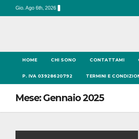
Salta
Gio. Ago 6th, 2026
al
contenuto
HOME
CHI SONO
CONTATTAMI
P. IVA 03928620792
TERMINI E CONDIZIO
Mese:
Gennaio 2025