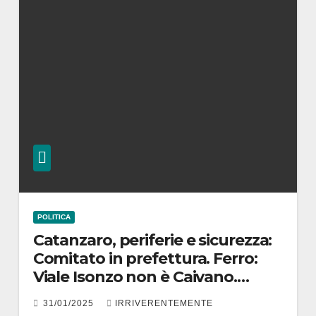
POLITICA
Catanzaro, periferie e sicurezza:
Comitato in prefettura. Ferro:
Viale Isonzo non è Caivano.
risorse da Ministero
31/01/2025
IRRIVERENTEMENTE