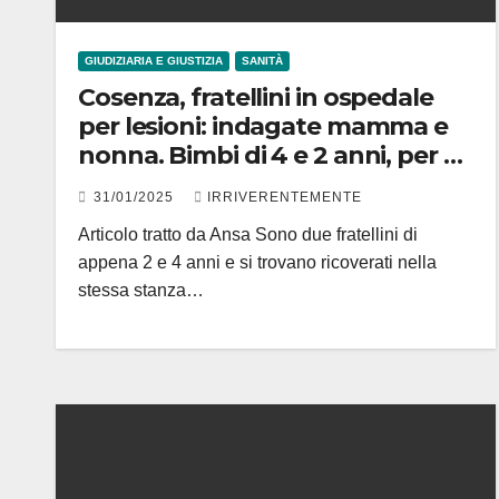
GIUDIZIARIA E GIUSTIZIA
SANITÀ
Cosenza, fratellini in ospedale
per lesioni: indagate mamma e
nonna. Bimbi di 4 e 2 anni, per 2
donne allontanamento urgente
31/01/2025
IRRIVERENTEMENTE
da casa familiare con divieto di
Articolo tratto da Ansa Sono due fratellini di
avvicinarsi ai piccoli
appena 2 e 4 anni e si trovano ricoverati nella
stessa stanza…