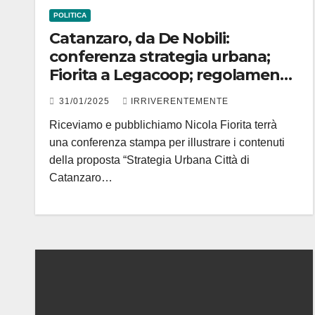
POLITICA
Catanzaro, da De Nobili:
conferenza strategia urbana;
Fiorita a Legacoop; regolamento
impianti sportivi; Zona
31/01/2025
IRRIVERENTEMENTE
Giallorossa; vicenda Dogane e
Riceviamo e pubblichiamo Nicola Fiorita terrà
Monopoli e avviso per
una conferenza stampa per illustrare i contenuti
commercio ambulante Stadio
della proposta “Strategia Urbana Città di
(con link)
Catanzaro…