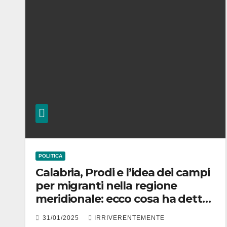
POLITICA
Calabria, Prodi e l’idea dei campi
per migranti nella regione
meridionale: ecco cosa ha detto
e perché centrodestra lo attacca
31/01/2025
IRRIVERENTEMENTE