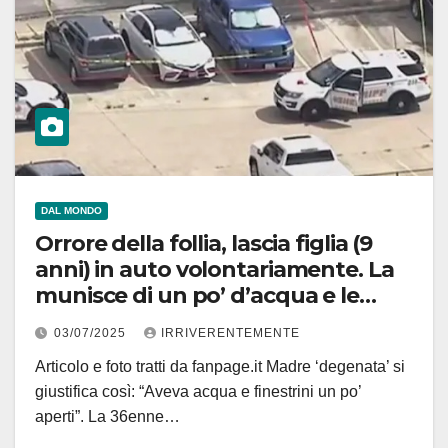
DAL MONDO
Orrore della follia, lascia figlia (9
anni) in auto volontariamente. La
munisce di un po’ d’acqua e le
tiene finestrini appena aperti. Poi
03/07/2025
IRRIVERENTEMENTE
va a lavoro salvo trovarla morta
Articolo e foto tratti da fanpage.it Madre ‘degenata’ si
dopo 9 ore
giustifica così: “Aveva acqua e finestrini un po’
aperti”. La 36enne…