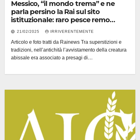
Messico, “il mondo trema” e ne
parla persino la Rai sul sito
istituzionale: raro pesce remo
trovato su spiaggia. Le leggende
21/02/2025
IRRIVERENTEMENTE
su terribili presagi
Articolo e foto tratti da Rainews Tra superstizioni e
tradizioni, nell’antichità l’avvistamento della creatura
abissale era associato a presagi di…