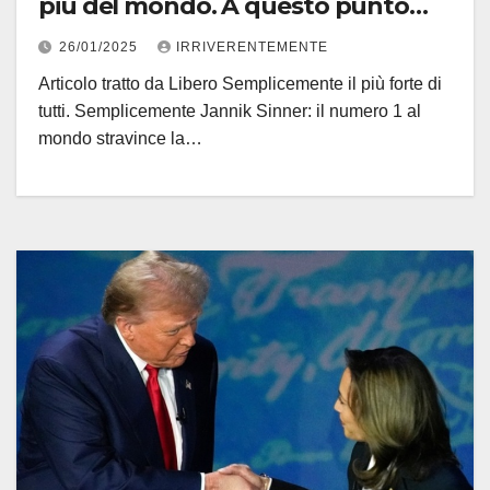
più del mondo. A questo punto
solo la “malagiustizia” pare poterlo
26/01/2025
IRRIVERENTEMENTE
fermare
Articolo tratto da Libero Semplicemente il più forte di
tutti. Semplicemente Jannik Sinner: il numero 1 al
mondo stravince la…