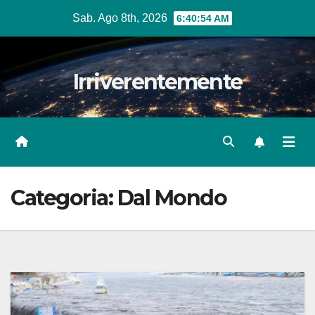
Salta
Sab. Ago 8th, 2026
6:40:57 AM
al
contenuto
Irriverentemente
Categoria:
Dal Mondo