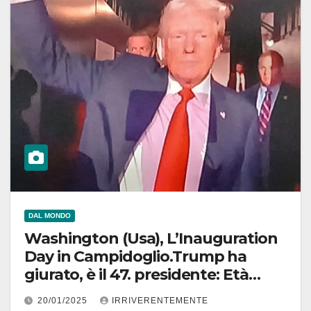
DAL MONDO
Washington (Usa), L’Inauguration
Day in Campidoglio.Trump ha
giurato, è il 47. presidente: Età
dell’oro comincia adesso
20/01/2025
IRRIVERENTEMENTE