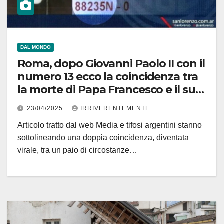
DAL MONDO
Roma, dopo Giovanni Paolo II con il
numero 13 ecco la coincidenza tra
la morte di Papa Francesco e il suo
numero di tessera del San Lorenzo
23/04/2025
IRRIVERENTEMENTE
che diventa virale
Articolo tratto dal web Media e tifosi argentini stanno
sottolineando una doppia coincidenza, diventata
virale, tra un paio di circostanze…