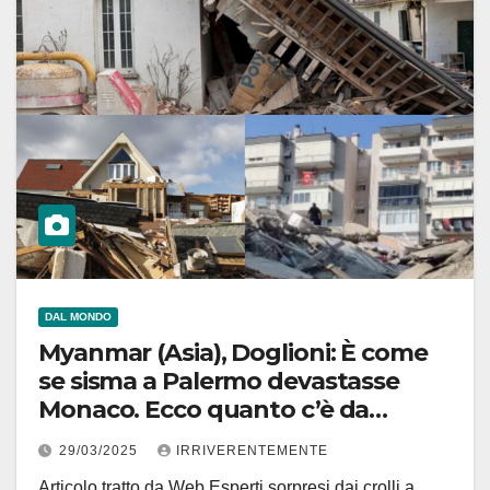
DAL MONDO
Myanmar (Asia), Doglioni: È come
se sisma a Palermo devastasse
Monaco. Ecco quanto c’è da
sapere e differenze con Italia
29/03/2025
IRRIVERENTEMENTE
Articolo tratto da Web Esperti sorpresi dai crolli a