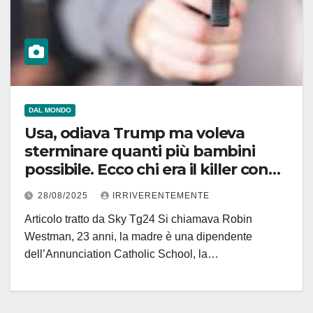
DAL MONDO
Usa, odiava Trump ma voleva
sterminare quanti più bambini
possibile. Ecco chi era il killer con
la… passione per le stragi
28/08/2025
IRRIVERENTEMENTE
Articolo tratto da Sky Tg24 Si chiamava Robin
Westman, 23 anni, la madre è una dipendente
dell’Annunciation Catholic School, la…