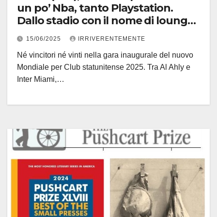
un po’ Nba, tanto Playstation.
Dallo stadio con il nome di lounge
bar, all’arbitro con la bodycam,
15/06/2025
IRRIVERENTEMENTE
c’era una volta il calcio… . E per la
Né vincitori né vinti nella gara inaugurale del nuovo
cronaca nella gara inaugurale
Mondiale per Club statunitense 2025. Tra Al Ahly e
finisce 0-0
Inter Miami,…