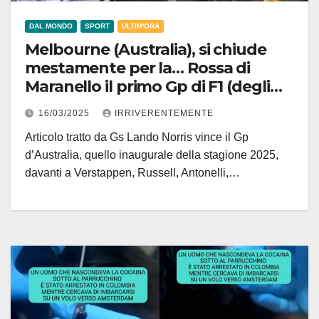
DAL MONDO
SPORT
ULTIM'ORA
Melbourne (Australia), si chiude
mestamente per la… Rossa di
Maranello il primo Gp di F1 (degli
orrori) del ’25. Ferrari male, ma
16/03/2025
IRRIVERENTEMENTE
raffica di incidenti (non gravi,
Articolo tratto da Gs Lando Norris vince il Gp
grazie a Dio) per la pioggia
d’Australia, quello inaugurale della stagione 2025,
davanti a Verstappen, Russell, Antonelli,…