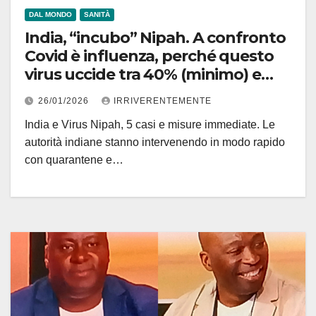
DAL MONDO
SANITÀ
India, “incubo” Nipah. A confronto
Covid è influenza, perché questo
virus uccide tra 40% (minimo) e
80% (o pure più) infettati. Riprova
26/01/2026
IRRIVERENTEMENTE
nel ’18: 21 morti su 23 casi. Mai…
India e Virus Nipah, 5 casi e misure immediate. Le
oltre Singapore, per ora minaccia
autorità indiane stanno intervenendo in modo rapido
Sud-Est Asia
con quarantene e…