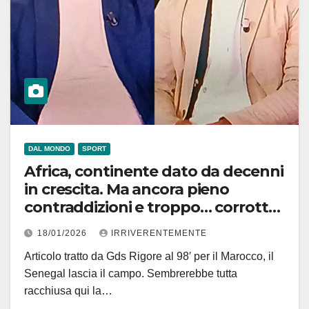
DAL MONDO
SPORT
Africa, continente dato da decenni
in crescita. Ma ancora pieno
contraddizioni e troppo… corrotto
(pure nel calcio) per spiccare il volo.
18/01/2026
IRRIVERENTEMENTE
La finalissima della “sua” Coppa è
Articolo tratto da Gds Rigore al 98′ per il Marocco, il
roba da opera shakespeariana. Ah,
Senegal lascia il campo. Sembrerebbe tutta
se fosse accaduto in Juve-Inter ’98
racchiusa qui la…