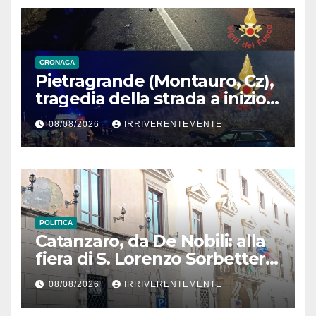
CRONACA
Pietragrande (Montauro, Cz),
tragedia della strada a inizio
secondo weekend estivo.
08/08/2026
IRRIVERENTEMENTE
Morte sulla Ss106
POLITICA
Catanzaro, da De Nobili: alla
fiera di S. Lorenzo Sorbetteria
Calabria Straordinaria e il
08/08/2026
IRRIVERENTEMENTE
cabaret di Procopio