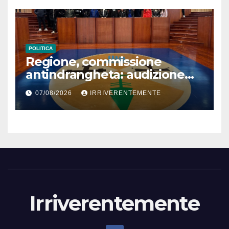
POLITICA
Regione, commissione
antindrangheta: audizione
Rodi Morabito. Coraggio
07/08/2026
IRRIVERENTEMENTE
denuncia e vicinanza
istituzioni
Irriverentemente