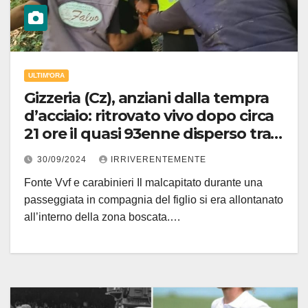
ULTIM'ORA
Gizzeria (Cz), anziani dalla tempra
d’acciaio: ritrovato vivo dopo circa
21 ore il quasi 93enne disperso tra i
boschi dalla serata di ieri
30/09/2024
IRRIVERENTEMENTE
Fonte Vvf e carabinieri Il malcapitato durante una
passeggiata in compagnia del figlio si era allontanato
all’interno della zona boscata.…