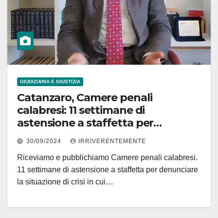
GIUDIZIARIA E GIUSTIZIA
Catanzaro, Camere penali
calabresi: 11 settimane di
astensione a staffetta per
denunciare giurisdizione
30/09/2024
IRRIVERENTEMENTE
calabrese. Iniziativa storica
Riceviamo e pubblichiamo Camere penali calabresi.
11 settimane di astensione a staffetta per denunciare
la situazione di crisi in cui…