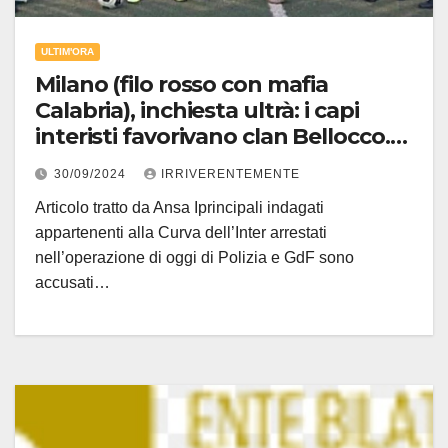
ULTIM'ORA
Milano (filo rosso con mafia
Calabria), inchiesta ultrà: i capi
interisti favorivano clan Bellocco.
Emerge da indagini che hanno
30/09/2024
IRRIVERENTEMENTE
portato a 19 arresti
Articolo tratto da Ansa Iprincipali indagati
appartenenti alla Curva dell’Inter arrestati
nell’operazione di oggi di Polizia e GdF sono
accusati…