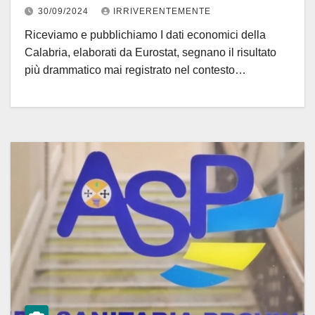
Unione pensi a politiche
30/09/2024
IRRIVERENTEMENTE
occupazionali e sociali
Riceviamo e pubblichiamo I dati economici della
Calabria, elaborati da Eurostat, segnano il risultato
più drammatico mai registrato nel contesto…