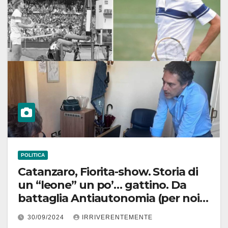
POLITICA
Catanzaro, Fiorita-show. Storia di
un “leone” un po’… gattino. Da
battaglia Antiautonomia (per noi
finto spauracchio come spread) ad
30/09/2024
IRRIVERENTEMENTE
appello Speziali, sindaco recita