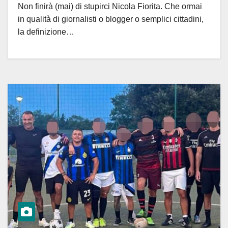
Non finirà (mai) di stupirci Nicola Fiorita. Che ormai
come in un B-movie anni ’70. E noi
in qualità di giornalisti o blogger o semplici cittadini,
gli… regaliamo 10 titoli su di lui
la definizione…