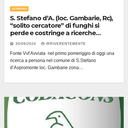
ULTIM'ORA
S. Stefano d’A. (loc. Gambarie, Rc),
“solito cercatore” di funghi si
perde e costringe a ricerche
vigilfuoco pure con elicottero
30/09/2024
IRRIVERENTEMENTE
Fonte Vvf Avviata nel primo pomeriggio di oggi una
ricerca a persona nel comune di S.Stefano
d’Aspromonte loc. Gambarie zona…