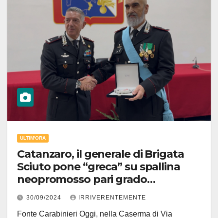
ULTIM'ORA
Catanzaro, il generale di Brigata
Sciuto pone “greca” su spallina
neopromosso pari grado
Francesco Iacono
30/09/2024
IRRIVERENTEMENTE
Fonte Carabinieri Oggi, nella Caserma di Via