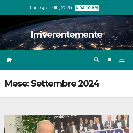
Salta
Lun. Ago 10th, 2026
6:03:12 AM
al
contenuto
Irriverentemente
Mese:
Settembre 2024