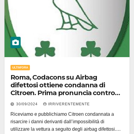
ULTIM'ORA
Roma, Codacons su Airbag
difettosi ottiene condanna di
Citroen. Prima pronuncia contro
Groupe Psa Italia speranza per
30/09/2024
IRRIVERENTEMENTE
oltre 200mila auto
Riceviamo e pubblichiamo Citroen condannata a
risarcire i danni derivanti dall’impossibilità di
utilizzare la vettura a seguito degli airbag difettosi.…