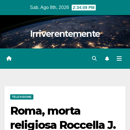
Salta
Sab. Ago 8th, 2026
2:34:10 PM
al
contenuto
Irriverentemente
TELEVISIONE
Roma, morta
religiosa Roccella J.