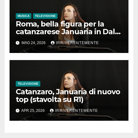
ristorante canadese di
quest’ultimo
MUSICA
TELEVISIONE
Roma, bella figura per la
catanzarese Januaria in Dalla
Strada al Palco
MAG 24, 2026
IRRIVERENTEMENTE
TELEVISIONE
Catanzaro, Januaria di nuovo
top (stavolta su R1)
APR 25, 2026
IRRIVERENTEMENTE