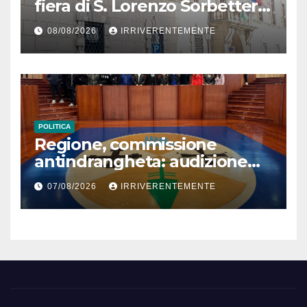
fiera di S. Lorenzo Sorbetteria
Calabria Straordinaria e il
08/08/2026
IRRIVERENTEMENTE
cabaret di Procopio
POLITICA
Regione, commissione
antindrangheta: audizione
Rodi Morabito. Coraggio
07/08/2026
IRRIVERENTEMENTE
denuncia e vicinanza
istituzioni