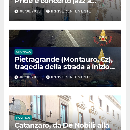
Pride e concerto jazz a
Bellavista: le modifiche a
08/08/2026
IRRIVERENTEMENTE
viabilità e sosta in vigore oggi
CRONACA
Pietragrande (Montauro, Cz),
tragedia della strada a inizio
secondo weekend estivo.
08/08/2026
IRRIVERENTEMENTE
Morte sulla Ss106
POLITICA
Catanzaro, da De Nobili: alla