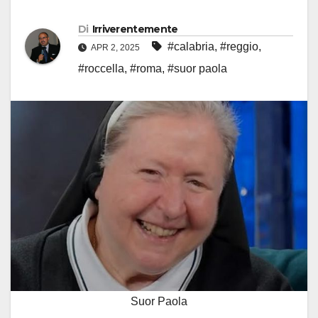
Di
Irriverentemente
#calabria
,
#reggio
,
APR 2, 2025
#roccella
,
#roma
,
#suor paola
Suor Paola