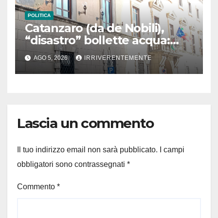
POLITICA
Catanzaro (da de Nobili),
“disastro” bollette acqua:
Consiglio proroga termini per
AGO 5, 2026
IRRIVERENTEMENTE
pagare
Lascia un commento
Il tuo indirizzo email non sarà pubblicato.
I campi
obbligatori sono contrassegnati
*
Commento
*