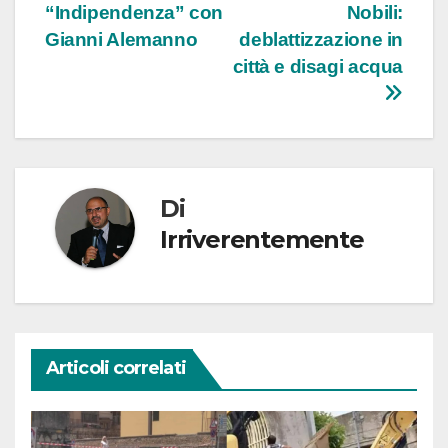
“Indipendenza” con
Nobili:
articoli
Gianni Alemanno
deblattizzazione in
città e disagi acqua
Di
Irriverentemente
Articoli correlati