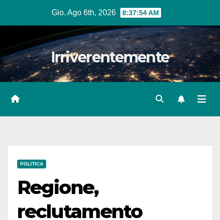
Salta
Gio. Ago 6th, 2026
8:37:55 AM
al
contenuto
Irriverentemente
POLITICA
Regione,
reclutamento