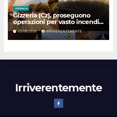
CRONACA
Gizzeria (Cz), proseguono
operazioni per vasto incendio
boschivo in contrada Destro
05/08/2026
IRRIVERENTEMENTE
Irriverentemente