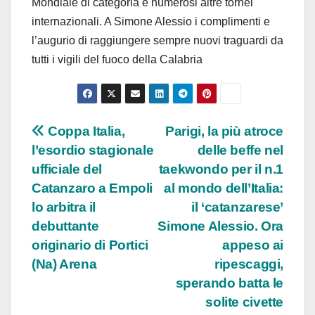
Mondiale di categoria e numerosi altre tornei
internazionali. A Simone Alessio i complimenti e
l’augurio di raggiungere sempre nuovi traguardi da
tutti i vigili del fuoco della Calabria
Navigazione
Coppa Italia,
Parigi, la più atroce
l’esordio stagionale
delle beffe nel
articoli
ufficiale del
taekwondo per il n.1
Catanzaro a Empoli
al mondo dell’Italia:
lo arbitra il
il ‘catanzarese’
debuttante
Simone Alessio. Ora
originario di Portici
appeso ai
(Na) Arena
ripescaggi,
sperando batta le
solite civette