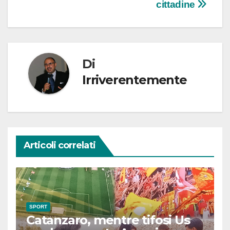
cittadine
Di
Irriverentemente
Articoli correlati
SPORT
Catanzaro, mentre tifosi Us