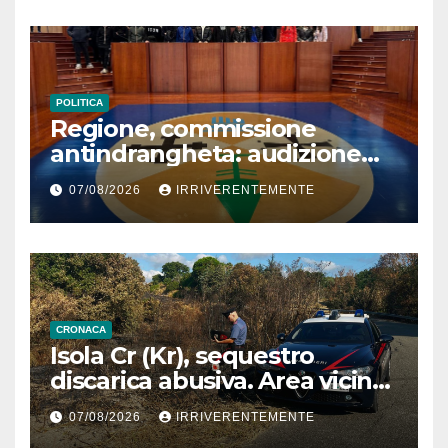
POLITICA
Regione, commissione
antindrangheta: audizione
Rodi Morabito. Coraggio
07/08/2026
IRRIVERENTEMENTE
denuncia e vicinanza
istituzioni
CRONACA
Isola Cr (Kr), sequestro
discarica abusiva. Area vicina
a centro abitato
07/08/2026
IRRIVERENTEMENTE