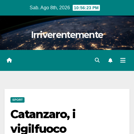
Salta
Sab. Ago 8th, 2026
10:56:25 PM
al
contenuto
Irriverentemente
SPORT
Catanzaro, i
vigilfuoco