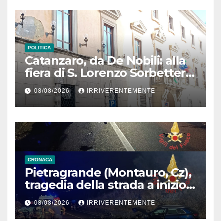
POLITICA
Catanzaro, da De Nobili: alla
fiera di S. Lorenzo Sorbetteria
Calabria Straordinaria e il
08/08/2026
IRRIVERENTEMENTE
cabaret di Procopio
CRONACA
Pietragrande (Montauro, Cz),
tragedia della strada a inizio
secondo weekend estivo.
08/08/2026
IRRIVERENTEMENTE
Morte sulla Ss106