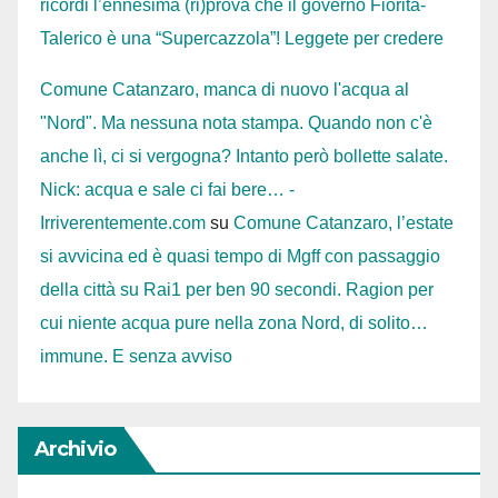
ricordi l’ennesima (ri)prova che il governo Fiorita-
Talerico è una “Supercazzola”! Leggete per credere
Comune Catanzaro, manca di nuovo l'acqua al
"Nord". Ma nessuna nota stampa. Quando non c'è
anche lì, ci si vergogna? Intanto però bollette salate.
Nick: acqua e sale ci fai bere… -
Irriverentemente.com
su
Comune Catanzaro, l’estate
si avvicina ed è quasi tempo di Mgff con passaggio
della città su Rai1 per ben 90 secondi. Ragion per
cui niente acqua pure nella zona Nord, di solito…
immune. E senza avviso
Archivio