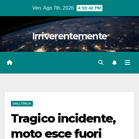
Salta
Ven. Ago 7th, 2026
4:59:42 PM
al
contenuto
Irriverentemente
DALL'ITALIA
Tragico incidente,
moto esce fuori