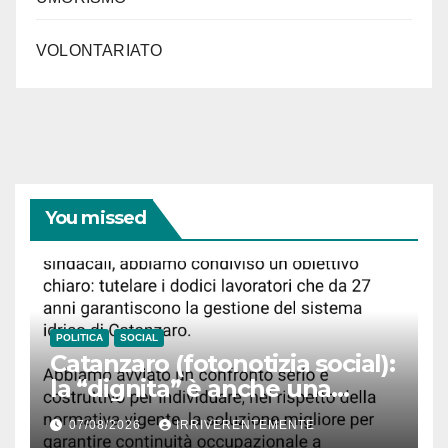
VOLONTARIATO
You missed
POLITICA
SOCIAL
Catanzaro (fotonotizia social):
la “dignita” è anche una
questione di… accenti. Ma
07/08/2026
IRRIVERENTEMENTE
Fiorita, infastidito da disastro