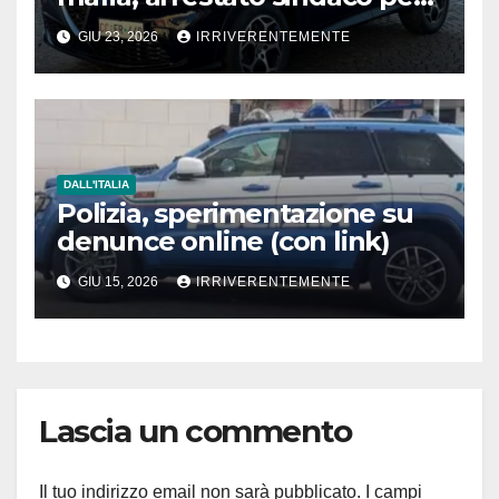
scambio elettorale politico-
GIU 23, 2026
IRRIVERENTEMENTE
mafioso.
Dda accusa un primo
cittadino e nel mirino pure
segretaria di seggio che
spiava e modificava schede
anziani e disabili
DALL'ITALIA
Polizia, sperimentazione su
denunce online (con link)
GIU 15, 2026
IRRIVERENTEMENTE
Lascia un commento
Il tuo indirizzo email non sarà pubblicato.
I campi