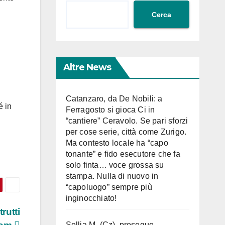
Cerca
Altre News
Catanzaro, da De Nobili: a
é in
Ferragosto si gioca Ci in
“cantiere” Ceravolo. Se pari sforzi
per cose serie, città come Zurigo.
Ma contesto locale ha “capo
tonante” e fido esecutore che fa
solo finta… voce grossa su
stampa. Nulla di nuovo in
“capoluogo” sempre più
inginocchiato!
rutti
Sellia M. (Cz), prosegue