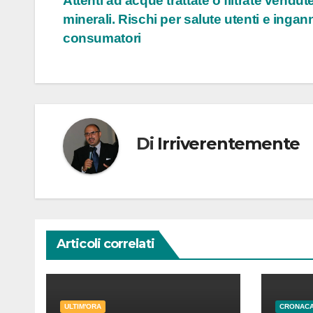
Attenti ad acque trattate o filtrate vendu
articoli
minerali. Rischi per salute utenti e ingan
consumatori
Di
Irriverentemente
Articoli correlati
ULTIM'ORA
CRONAC