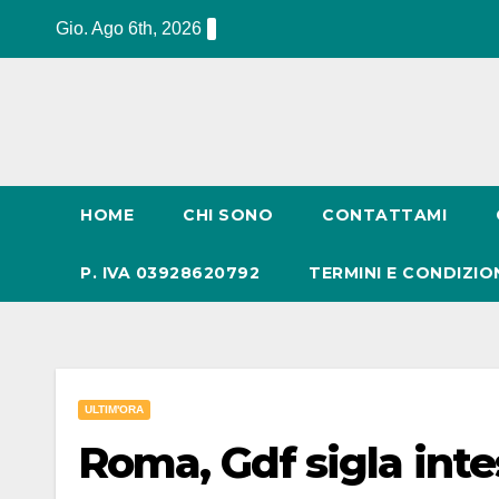
Salta
Gio. Ago 6th, 2026
al
contenuto
HOME
CHI SONO
CONTATTAMI
P. IVA 03928620792
TERMINI E CONDIZIO
ULTIM'ORA
Roma, Gdf sigla inte