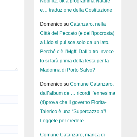
Nobili/2: ok a programma Natale
e… traduzione della Costituzione
Domenico
su
Catanzaro, nella
Città del Peccato (e dell’ipocrosia)
a Lido si pulisce solo da un lato.
Perché c’è l’Mgff. Dall’altro invece
lo si farà prima della festa per la
Madonna di Porto Salvo?
Domenico
su
Comune Catanzaro,
dall’album dei… ricordi l’ennesima
(ri)prova che il governo Fiorita-
Talerico è una “Supercazzola”!
Leggete per credere
Comune Catanzaro, manca di