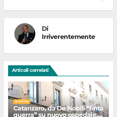
Di
Irriverentemente
Articoli correlati
ULTIM'ORA
Catanzaro, da De Nobili “finta
guerra” su nuovo ospedale.