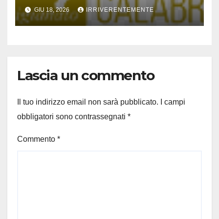
estate ’26
GIU 18, 2026
IRRIVERENTEMENTE
Lascia un commento
Il tuo indirizzo email non sarà pubblicato.
I campi
obbligatori sono contrassegnati
*
Commento
*