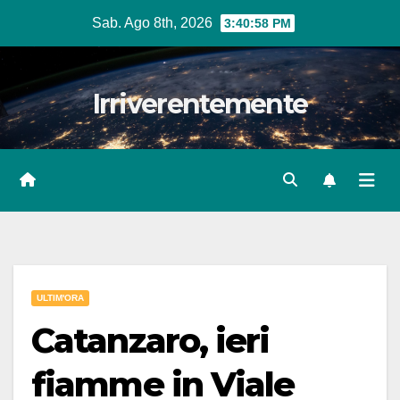
Salta
Sab. Ago 8th, 2026
3:41:00 PM
al
contenuto
Irriverentemente
ULTIM'ORA
Catanzaro, ieri
fiamme in Viale