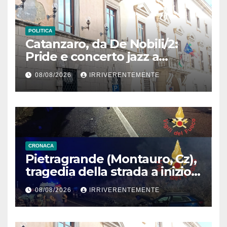
POLITICA
Catanzaro, da De Nobili/2:
Pride e concerto jazz a
Bellavista: le modifiche a
08/08/2026
IRRIVERENTEMENTE
viabilità e sosta in vigore oggi
CRONACA
Pietragrande (Montauro, Cz),
tragedia della strada a inizio
secondo weekend estivo.
08/08/2026
IRRIVERENTEMENTE
Morte sulla Ss106