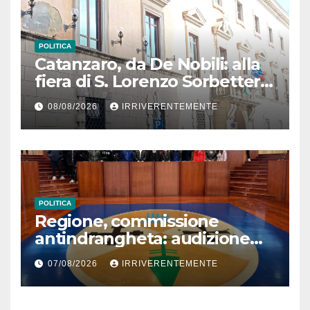
POLITICA
Catanzaro, da De Nobili: alla
fiera di S. Lorenzo Sorbetteria
Calabria Straordinaria e il
08/08/2026
IRRIVERENTEMENTE
cabaret di Procopio
POLITICA
Regione, commissione
antindrangheta: audizione
Rodi Morabito. Coraggio
07/08/2026
IRRIVERENTEMENTE
denuncia e vicinanza
istituzioni