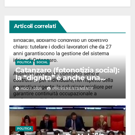
Articoli correlati
POLITICA
SOCIAL
Catanzaro (fotonotizia social):
la “dignita” è anche una
questione di… accenti. Ma
AGO 7, 2026
IRRIVERENTEMENTE
Fiorita, infastidito da disastro
“bollette acqua pazze e fuori
tempo massimo”, difende
lavoratori Sorical
POLITICA