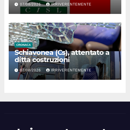
distribuzione organizzata.
07/08/2026
IRRIVERENTEMENTE
Proclamato da sindacati per
riaffermare valore riposo nei
festivi
CRONACA
Schiavonea (Cs), attentato a
ditta costruzioni
07/08/2026
IRRIVERENTEMENTE