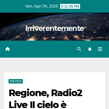
Salta
Ven. Ago 7th, 2026
5:11:31 PM
al
contenuto
Irriverentemente
POLITICA
Regione, Radio2
Live Il cielo è