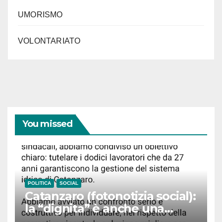
UMORISMO
VOLONTARIATO
You missed
POLITICA
SOCIAL
Catanzaro (fotonotizia social):
la “dignita” è anche una
questione di… accenti. Ma