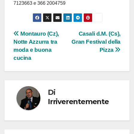
7123663 e 366 2004759
Navigazione
Montauro (Cz),
Casali d.M. (Cs),
Notte Azzurra tra
Gran Festival della
articoli
moda e buona
Pizza
cucina
Di
Irriverentemente