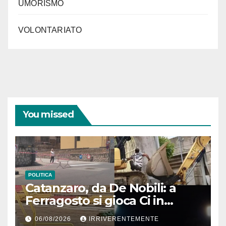
UMORISMO
VOLONTARIATO
You missed
POLITICA
Catanzaro, da De Nobili: a
Ferragosto si gioca Ci in
“cantiere” Ceravolo. Se pari
06/08/2026
IRRIVERENTEMENTE
sforzi per cose serie, città