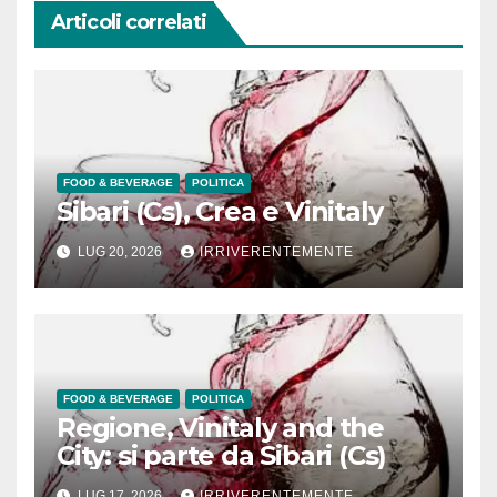
Articoli correlati
FOOD & BEVERAGE
POLITICA
Sibari (Cs), Crea e Vinitaly
LUG 20, 2026
IRRIVERENTEMENTE
FOOD & BEVERAGE
POLITICA
Regione, Vinitaly and the
City: si parte da Sibari (Cs)
LUG 17, 2026
IRRIVERENTEMENTE