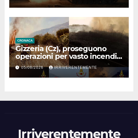
guerra Iran (link)
CRONACA
Gizzeria (Cz), proseguono
operazioni per vasto incendio
boschivo in contrada Destro
05/08/2026
IRRIVERENTEMENTE
Irriverentemente