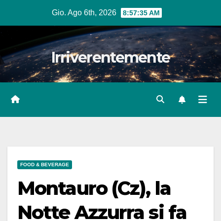
Salta
Gio. Ago 6th, 2026
8:57:36 AM
al
contenuto
Irriverentemente
FOOD & BEVERAGE
Montauro (Cz), la
Notte Azzurra si fa