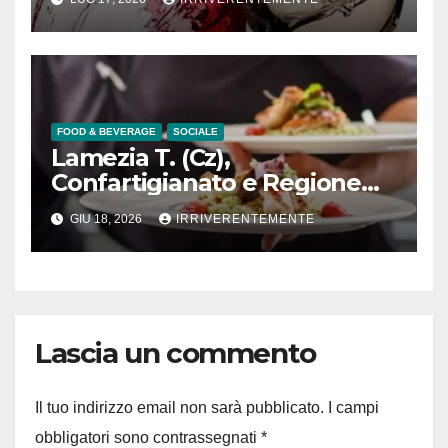
FOOD & BEVERAGE
SOCIALE
Lamezia T. (Cz),
Confartigianato e Regione
lanciano Calabria
GIU 18, 2026
IRRIVERENTEMENTE
Food&Tourism Academy
Lascia un commento
Il tuo indirizzo email non sarà pubblicato.
I campi
obbligatori sono contrassegnati
*