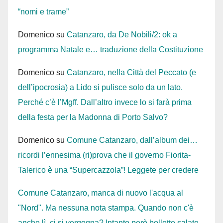
“nomi e trame”
Domenico
su
Catanzaro, da De Nobili/2: ok a
programma Natale e… traduzione della Costituzione
Domenico
su
Catanzaro, nella Città del Peccato (e
dell’ipocrosia) a Lido si pulisce solo da un lato.
Perché c’è l’Mgff. Dall’altro invece lo si farà prima
della festa per la Madonna di Porto Salvo?
Domenico
su
Comune Catanzaro, dall’album dei…
ricordi l’ennesima (ri)prova che il governo Fiorita-
Talerico è una “Supercazzola”! Leggete per credere
Comune Catanzaro, manca di nuovo l'acqua al
"Nord". Ma nessuna nota stampa. Quando non c'è
anche lì, ci si vergogna? Intanto però bollette salate.