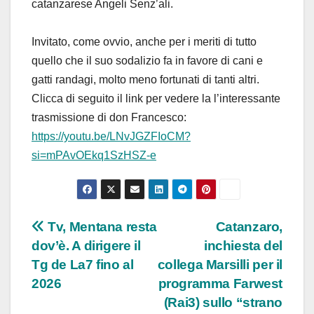
catanzarese Angeli Senz’ali.
Invitato, come ovvio, anche per i meriti di tutto
quello che il suo sodalizio fa in favore di cani e
gatti randagi, molto meno fortunati di tanti altri.
Clicca di seguito il link per vedere la l’interessante
trasmissione di don Francesco:
https://youtu.be/LNvJGZFIoCM?
si=mPAvOEkq1SzHSZ-e
Navigazione
Tv, Mentana resta
Catanzaro,
dov’è. A dirigere il
inchiesta del
articoli
Tg de La7 fino al
collega Marsilli per il
2026
programma Farwest
(Rai3) sullo “strano