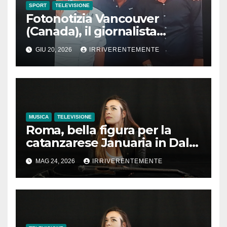
SPORT
TELEVISIONE
Fotonotizia Vancouver
(Canada), il giornalista
vibonese Insardà su R2 in
GIU 20, 2026
IRRIVERENTEMENTE
un’immagine con “re Carlo”
(Ancelotti) e lo chef di origini
calabresi Pino Posteraro nel
ristorante canadese di
quest’ultimo
MUSICA
TELEVISIONE
Roma, bella figura per la
catanzarese Januaria in Dalla
Strada al Palco
MAG 24, 2026
IRRIVERENTEMENTE