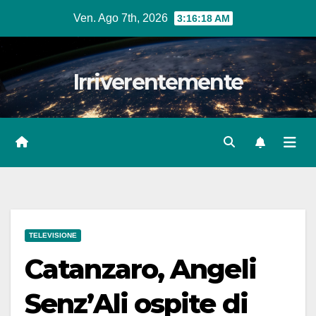
Salta
Ven. Ago 7th, 2026
3:16:19 AM
al
contenuto
Irriverentemente
TELEVISIONE
Catanzaro, Angeli
Senz’Ali ospite di