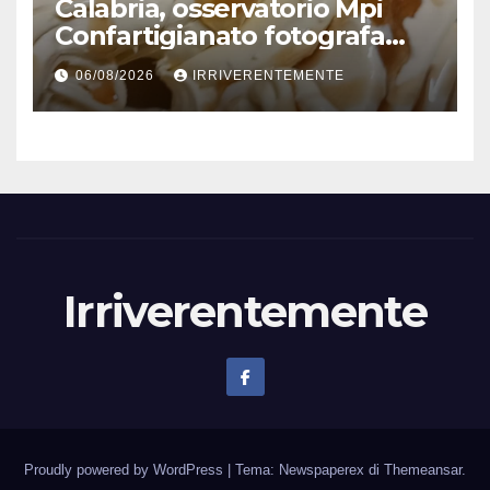
600mila €
Calabria, osservatorio Mpi
Confartigianato fotografa
comparto radicato: 241
06/08/2026
IRRIVERENTEMENTE
laboratori gelateria attivi, 173
artigiani
Irriverentemente
Proudly powered by WordPress
|
Tema: Newspaperex di
Themeansar
.