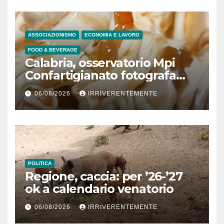
popolare e sussidi per
“poveri” e 9 inviti a dedurre a
persone fisiche e giuridiche
ASSOCIAZIONISMO
ECONOMIA E LAVORO
per presunto danno erariale
FOOD & BEVERAGE
600mila €
Calabria, osservatorio Mpi
Confartigianato fotografa
comparto radicato: 241
06/08/2026
IRRIVERENTEMENTE
laboratori gelateria attivi, 173
artigiani
POLITICA
Regione, caccia: per ’26-’27
ok a calendario venatorio
06/08/2026
IRRIVERENTEMENTE