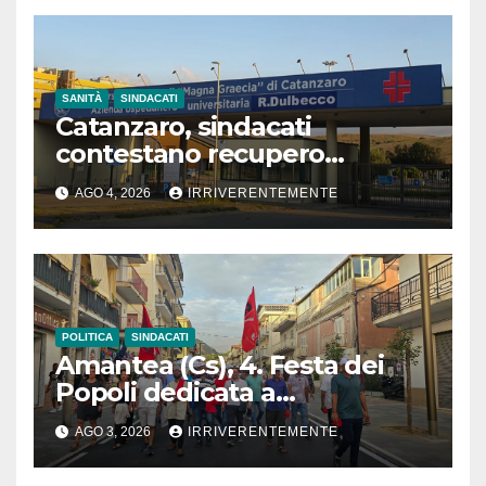
SANITÀ
SINDACATI
Catanzaro, sindacati
contestano recupero
retroattivo somme per
AGO 4, 2026
IRRIVERENTEMENTE
vestizione, blocco contratti e
gestione amministrativa
Dulbecco, con richiesta
dimissioni vertici aziendali
POLITICA
SINDACATI
Amantea (Cs), 4. Festa dei
Popoli dedicata a
integrazione e accoglienza
AGO 3, 2026
IRRIVERENTEMENTE