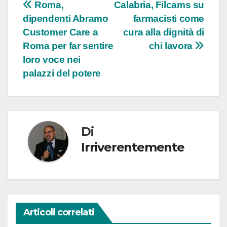
Navigazione
Roma,
Calabria, Filcams su
dipendenti Abramo
farmacisti come
articoli
Customer Care a
cura alla dignità di
Roma per far sentire
chi lavora
loro voce nei
palazzi del potere
Di
Irriverentemente
Articoli correlati