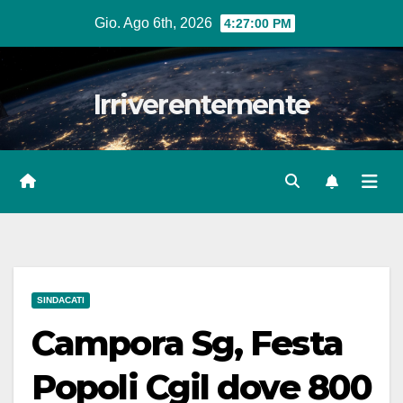
Salta
Gio. Ago 6th, 2026
4:27:01 PM
al
contenuto
Irriverentemente
SINDACATI
Campora Sg, Festa
Popoli Cgil dove 800