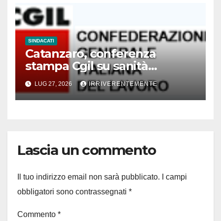
SINDACATI
Catanzaro, conferenza
stampa Cgil su sanità
calabrese
LUG 27, 2026
IRRIVERENTEMENTE
Lascia un commento
Il tuo indirizzo email non sarà pubblicato.
I campi
obbligatori sono contrassegnati
*
Commento
*