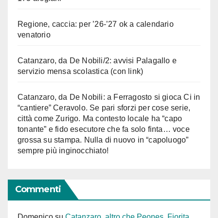
Regione, caccia: per ’26-’27 ok a calendario
venatorio
Catanzaro, da De Nobili/2: avvisi Palagallo e
servizio mensa scolastica (con link)
Catanzaro, da De Nobili: a Ferragosto si gioca Ci in
“cantiere” Ceravolo. Se pari sforzi per cose serie,
città come Zurigo. Ma contesto locale ha “capo
tonante” e fido esecutore che fa solo finta… voce
grossa su stampa. Nulla di nuovo in “capoluogo”
sempre più inginocchiato!
Commenti
Domenico
su
Catanzaro, altro che Peones. Fiorita