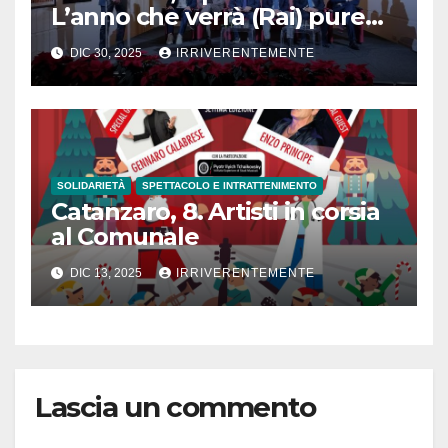
L’anno che verrà (Rai) pure
opere grande maestro
DIC 30, 2025
IRRIVERENTEMENTE
Rotella
SOLIDARIETÀ
SPETTACOLO E INTRATTENIMENTO
Catanzaro, 8. Artisti in corsia
al Comunale
DIC 13, 2025
IRRIVERENTEMENTE
Lascia un commento