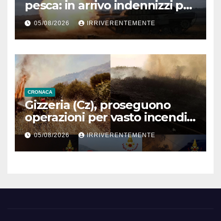
pesca: in arrivo indennizzi per
sostenere imprese per
05/08/2026
IRRIVERENTEMENTE
guerra Iran (link)
CRONACA
Gizzeria (Cz), proseguono
operazioni per vasto incendio
boschivo in contrada Destro
05/08/2026
IRRIVERENTEMENTE