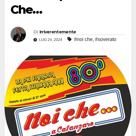
Che…
Di
Irriverentemente
#noi che
,
#soverato
LUG 24, 2024