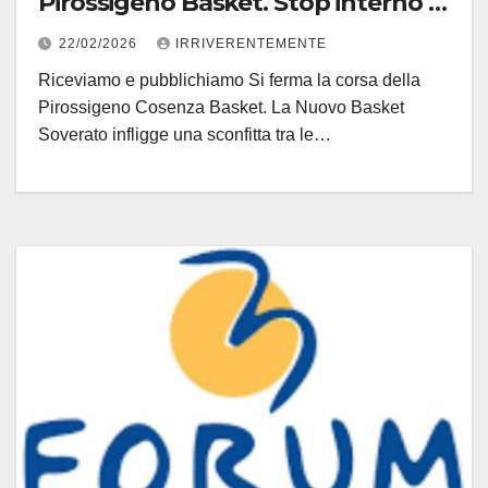
Pirossigeno Basket. Stop interno a
opera Soverato
22/02/2026
IRRIVERENTEMENTE
Riceviamo e pubblichiamo Si ferma la corsa della
Pirossigeno Cosenza Basket. La Nuovo Basket
Soverato infligge una sconfitta tra le…