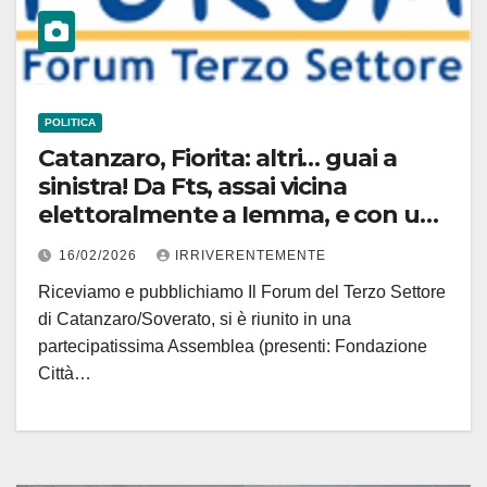
POLITICA
Catanzaro, Fiorita: altri… guai a
sinistra! Da Fts, assai vicina
elettoralmente a Iemma, e con un
paio di sodalizi di recente in Forum
16/02/2026
IRRIVERENTEMENTE
contigue a famiglia Celia (ex Pd)
Riceviamo e pubblichiamo Il Forum del Terzo Settore
critiche “feroci”
di Catanzaro/Soverato, si è riunito in una
partecipatissima Assemblea (presenti: Fondazione
Città…