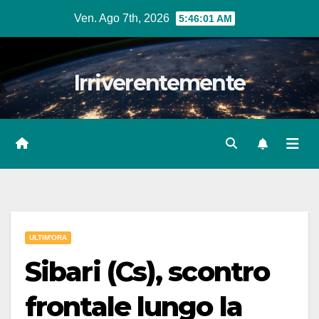
Salta
Ven. Ago 7th, 2026
5:46:03 AM
al
contenuto
Irriverentemente
ULTIM'ORA
Sibari (Cs), scontro
frontale lungo la