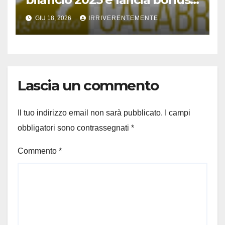
estate ’26
GIU 18, 2026
IRRIVERENTEMENTE
Lascia un commento
Il tuo indirizzo email non sarà pubblicato.
I campi
obbligatori sono contrassegnati
*
Commento
*