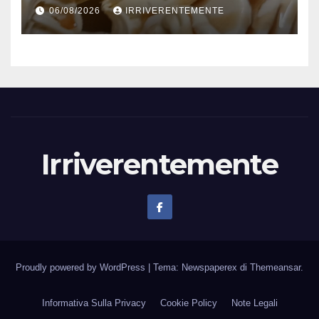
comparto radicato: 241
06/08/2026
IRRIVERENTEMENTE
laboratori gelateria attivi, 173
artigiani
Irriverentemente
Proudly powered by WordPress
|
Tema: Newspaperex di
Themeansar
.
Informativa Sulla Privacy
Cookie Policy
Note Legali