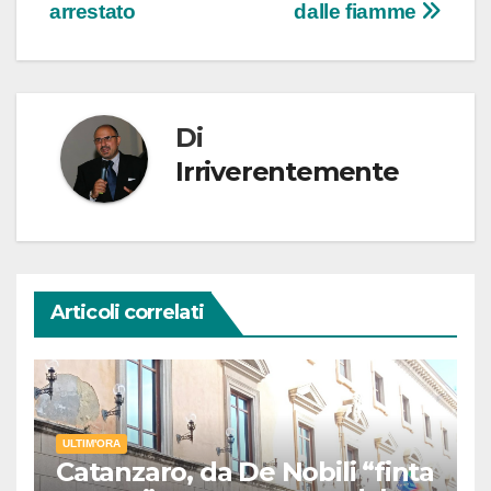
arrestato
dalle fiamme
Di
Irriverentemente
Articoli correlati
ULTIM'ORA
Catanzaro, da De Nobili “finta