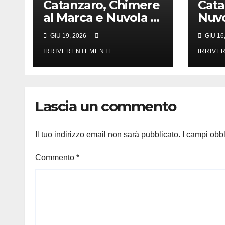
Catanzaro, Chimere
Cata
al Marca e Nuvola al
Nuvo
S. Giovanni
pre
GIU 19, 2026
GIU 16
IRRIVERENTEMENTE
IRRIVE
Lascia un commento
Il tuo indirizzo email non sarà pubblicato.
I campi obb
Commento
*