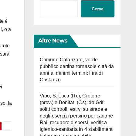
Cerca
te è
i, o a
n
Altre News
arole
 sarà
Comune Catanzaro, verde
pubblico cartina tornasole città da
anni ai minimi termini: l’ira di
Costanzo
i
Vibo, S. Luca (Rc), Crotone
(prov.) e Bonifati (Cs), da Gdf:
so, la
soliti controlli estivi su strade e
negli esercizi persino per canone
Rai; recupero dispersi; verifica
igienico-sanitaria in 4 stabilimenti
balneari e immancabile