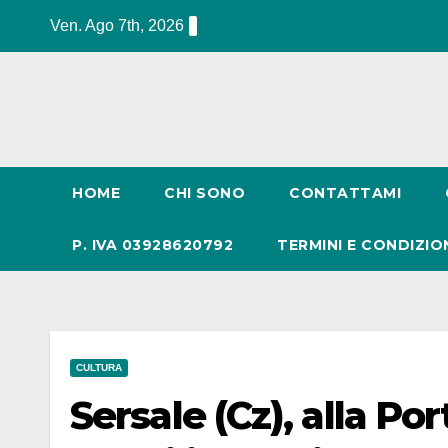
Salta
Ven. Ago 7th, 2026
al
contenuto
HOME
CHI SONO
CONTATTAMI
P. IVA 03928620792
TERMINI E CONDIZIO
CULTURA
Sersale (Cz), alla P