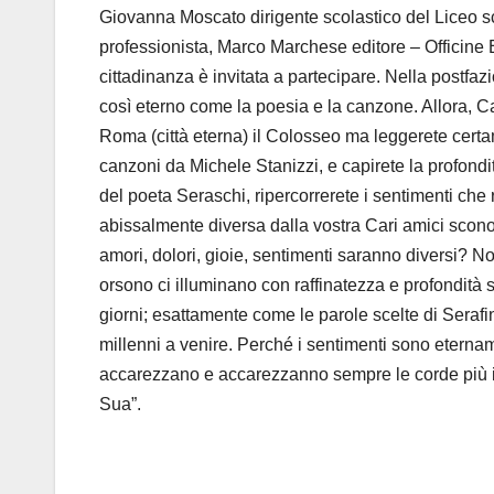
Giovanna Moscato dirigente scolastico del Liceo scie
professionista, Marco Marchese editore – Officine E
cittadinanza è invitata a partecipare. Nella postfaz
così eterno come la poesia e la canzone. Allora, Ca
Roma (città eterna) il Colosseo ma leggerete certa
canzoni da Michele Stanizzi, e capirete la profond
del poeta Seraschi, ripercorrerete i sentimenti che 
abissalmente diversa dalla vostra Cari amici scono
amori, dolori, gioie, sentimenti saranno diversi? No,
orsono ci illuminano con raffinatezza e profondità 
giorni; esattamente come le parole scelte di Seraf
millenni a venire. Perché i sentimenti sono eternam
accarezzano e accarezzanno sempre le corde più in
Sua”.