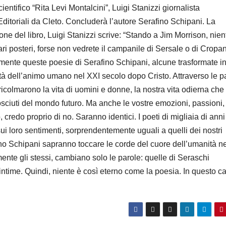
ntifico “Rita Levi Montalcini”, Luigi Stanizzi giornalista
ditoriali da Cleto. Concluderà l’autore Serafino Schipani. La
ione del libro, Luigi Stanizzi scrive: “Stando a Jim Morrison, nien
ri posteri, forse non vedrete il campanile di Sersale o di Cropan
mente queste poesie di Serafino Schipani, alcune trasformate i
ità dell’animo umano nel XXI secolo dopo Cristo. Attraverso le p
ricolmarono la vita di uomini e donne, la nostra vita odierna che
sciuti del mondo futuro. Ma anche le vostre emozioni, passioni,
 credo proprio di no. Saranno identici. I poeti di migliaia di anni
sui loro sentimenti, sorprendentemente uguali a quelli dei nostri
ino Schipani sapranno toccare le corde del cuore dell’umanità ne
ente gli stessi, cambiano solo le parole: quelle di Seraschi
time. Quindi, niente è così eterno come la poesia. In questo ca