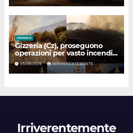
guerra Iran (link)
CRONACA
Gizzeria (Cz), proseguono
operazioni per vasto incendio
boschivo in contrada Destro
05/08/2026
IRRIVERENTEMENTE
Irriverentemente