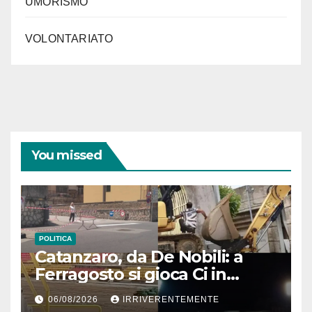
UMORISMO
VOLONTARIATO
You missed
POLITICA
Catanzaro, da De Nobili: a
Ferragosto si gioca Ci in
“cantiere” Ceravolo. Se pari
06/08/2026
IRRIVERENTEMENTE
sforzi per cose serie, città