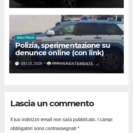
mafioso.
Dda accusa un primo
cittadino e nel mirino pure
segretaria di seggio che
spiava e modificava schede
anziani e disabili
DALL'ITALIA
Polizia, sperimentazione su
denunce online (con link)
GIU 15, 2026
IRRIVERENTEMENTE
Lascia un commento
Il tuo indirizzo email non sarà pubblicato.
I campi
obbligatori sono contrassegnati
*