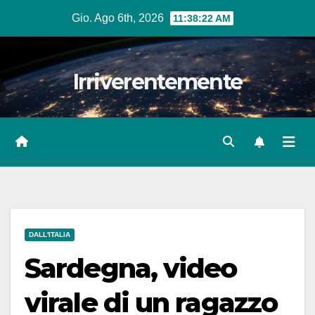
Salta
Gio. Ago 6th, 2026
11:38:23 AM
al
contenuto
Irriverentemente
DALL'ITALIA
Sardegna, video
virale di un ragazzo