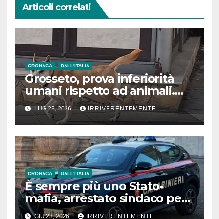
Articoli correlati
CRONACA
DALL'ITALIA
Grosseto, prova inferiorità
umani rispetto ad animali.
Cane sta male in spiaggia:
LUG 23, 2026
IRRIVERENTEMENTE
padroni fingono di cercare
aiuto e scappano. La
denuncia: Morto tra le
braccia dei bagnanti
CRONACA
DALL'ITALIA
È sempre più uno Stato-
mafia, arrestato sindaco per
scambio elettorale politico-
GIU 23, 2026
IRRIVERENTEMENTE