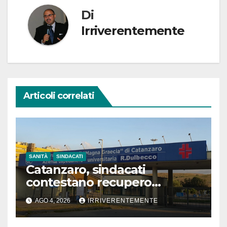
Di
Irriverentemente
Articoli correlati
SANITÀ
SINDACATI
Catanzaro, sindacati
contestano recupero
retroattivo somme per
AGO 4, 2026
IRRIVERENTEMENTE
vestizione, blocco contratti e
gestione amministrativa