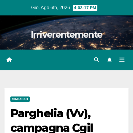
Salta
Gio. Ago 6th, 2026
4:03:18 PM
al
contenuto
Irriverentemente
SINDACATI
Parghelia (Vv),
campagna Cgil