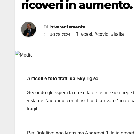
ricoveri in aumento.
Di
Irriverentemente
#casi
,
#covid
,
#italia
LUG 28, 2024
Articoli e foto tratti da Sky Tg24
Secondo gli esperti la crescita delle infezioni reg
vista dell’autunno, con il rischio di arrivare “impr
fragili.
Per l’infettivologo Massimo Andreoni “l’Italia dovreb