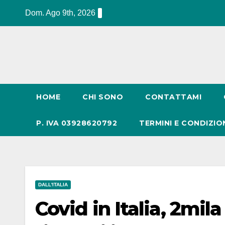
Salta
Dom. Ago 9th, 2026
al
contenuto
HOME
CHI SONO
CONTATTAMI
P. IVA 03928620792
TERMINI E CONDIZIO
DALL'ITALIA
Covid in Italia, 2mil