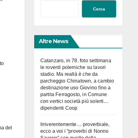
Cerca
Altre News
Catanzaro, in 78. foto settimana
to
le roventi polemiche su lavori
stadio. Ma realtà è che da
parcheggio Chinatown, a cambio
destinazione uso Giovino fino a
partita Ferragosto, in Comune
con vertici società più solerti…
dipendenti Coop
Irriverentemente… proverbiale,
na del
ecco a voi i “proverbi di Nonno
Saverio” con quello della