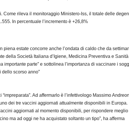
. Come rileva il monitoraggio Ministero-Iss, il totale delle dege
1.555. In percentuale l’incremento è +26,8%
9 in piena estate concorre anche l’ondata di caldo che da settima
nte della Società Italiana d’Igiene, Medicina Preventiva e Sanità
ua importante parte” e sottolinea l’importanza di vaccinare i sogg
ti dello scorso anno”
rci “impreparata”. Ad affermarlo è l’infettivologo Massimo Andreon
 uno dei tre vaccini aggiornati attualmente disponibili in Europa.
i vaccini aggiornati al momento disponibili, per rispondere meglio
ino ma ad oggi ne ha acquistato soltanto un tipo”, ha afferma