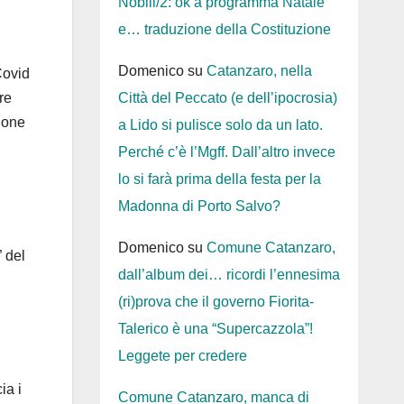
Nobili/2: ok a programma Natale
e… traduzione della Costituzione
Domenico
su
Catanzaro, nella
Covid
Città del Peccato (e dell’ipocrosia)
re
sione
a Lido si pulisce solo da un lato.
Perché c’è l’Mgff. Dall’altro invece
lo si farà prima della festa per la
Madonna di Porto Salvo?
Domenico
su
Comune Catanzaro,
 del
dall’album dei… ricordi l’ennesima
(ri)prova che il governo Fiorita-
Talerico è una “Supercazzola”!
Leggete per credere
ia i
Comune Catanzaro, manca di