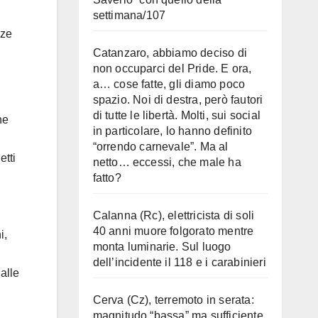
settimana/107
nze
Catanzaro, abbiamo deciso di
non occuparci del Pride. E ora,
a… cose fatte, gli diamo poco
spazio. Noi di destra, però fautori
di tutte le libertà. Molti, sui social
ne
in particolare, lo hanno definito
“orrendo carnevale”. Ma al
etti
netto… eccessi, che male ha
fatto?
Calanna (Rc), elettricista di soli
40 anni muore folgorato mentre
i,
monta luminarie. Sul luogo
dell’incidente il 118 e i carabinieri
 alle
Cerva (Cz), terremoto in serata:
magnitudo “bassa” ma sufficiente