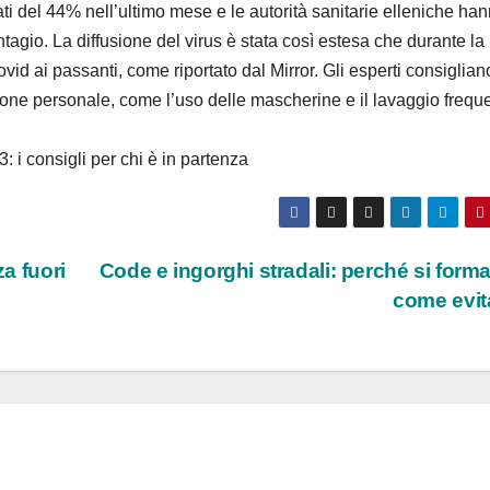
ti del 44% nell’ultimo mese e le autorità sanitarie elleniche ha
tagio. La diffusione del virus è stata così estesa che durante la
ovid ai passanti, come riportato dal Mirror. Gli esperti consiglian
ezione personale, come l’uso delle mascherine e il lavaggio frequ
: i consigli per chi è in partenza
za fuori
Code e ingorghi stradali: perché si form
come evit