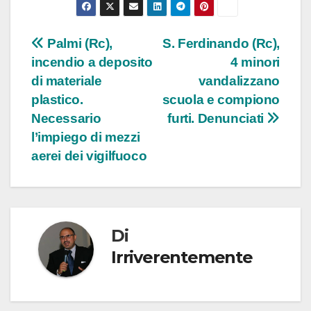
Navigazione
Palmi (Rc),
S. Ferdinando (Rc),
incendio a deposito
4 minori
articoli
di materiale
vandalizzano
plastico.
scuola e compiono
Necessario
furti. Denunciati
l’impiego di mezzi
aerei dei vigilfuoco
Di
Irriverentemente