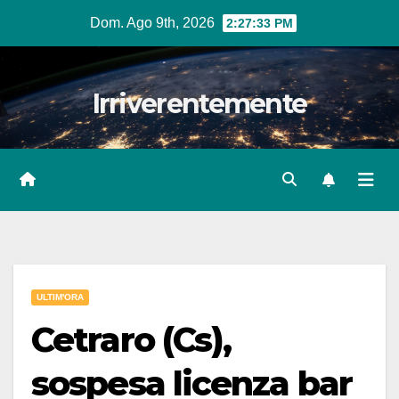
Salta
Dom. Ago 9th, 2026
2:27:35 PM
al
contenuto
Irriverentemente
ULTIM'ORA
Cetraro (Cs),
sospesa licenza bar