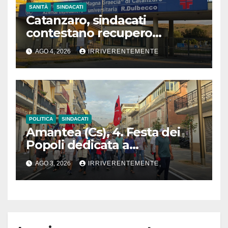
SANITÀ
SINDACATI
Catanzaro, sindacati
contestano recupero
retroattivo somme per
AGO 4, 2026
IRRIVERENTEMENTE
vestizione, blocco contratti e
gestione amministrativa
Dulbecco, con richiesta
dimissioni vertici aziendali
POLITICA
SINDACATI
Amantea (Cs), 4. Festa dei
Popoli dedicata a
integrazione e accoglienza
AGO 3, 2026
IRRIVERENTEMENTE