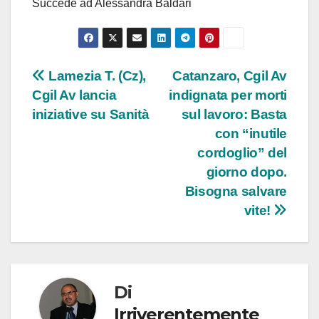
Succede ad Alessandra Baldari
Navigazione
Lamezia T. (Cz),
Catanzaro, Cgil Av
Cgil Av lancia
indignata per morti
articoli
iniziative su Sanità
sul lavoro: Basta
con “inutile
cordoglio” del
giorno dopo.
Bisogna salvare
vite!
Di
Irriverentemente