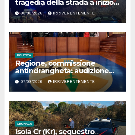
tragedia della strada a inizio
secondo weekend estivo.
08/08/2026
IRRIVERENTEMENTE
Morte sulla Ss106
POLITICA
Regione, commissione
antindrangheta: audizione
Rodi Morabito. Coraggio
07/08/2026
IRRIVERENTEMENTE
denuncia e vicinanza
istituzioni
CRONACA
Isola Cr (Kr), sequestro