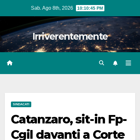
Salta
Sab. Ago 8th, 2026
10:10:46 PM
al
contenuto
Irriverentemente
SINDACATI
Catanzaro, sit-in Fp-
Cgil davanti a Corte