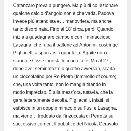
Catanzaro prova a pungere. Ma più di collezionare
qualche calcio d’angolo non è che vada. Padova
invece più attendista e… manovriera, ma anche
tanto disordinata. Fino al 18’ circa, però. Quando
inizia a guadagnare campo e con il minaccioso
Lasagna, che ruba il pallone ad Antonini, costringe
Pigliacelli a sporcarsi i guanti. Le Aquile non ci
stanno e Cisse innesta le marce alte. Ma al 27’,
dopo aver seminato tre o quattro avversari, scarta
un cioccolatino per Re Pietro (Iemmello of course)
che, una volta tanto, non lo mangia tirando in
modo impreciso. È alla mezz’ora, tuttavia, che la
gara letteralmente decolla. Pigliacelli, infatti, si
esibisce in un doppio miracolo su Fusi e Lasagna,
ma viene… freddato dall’inzuccata di Perrotta sul
successivo corner . Il pubblico del Nicola Ceravolo