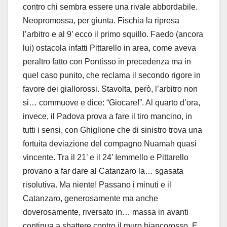
contro chi sembra essere una rivale abbordabile.
Neopromossa, per giunta. Fischia la ripresa
l’arbitro e al 9’ ecco il primo squillo. Faedo (ancora
lui) ostacola infatti Pittarello in area, come aveva
peraltro fatto con Pontisso in precedenza ma in
quel caso punito, che reclama il secondo rigore in
favore dei giallorossi. Stavolta, però, l’arbitro non
si… commuove e dice: “Giocare!”. Al quarto d’ora,
invece, il Padova prova a fare il tiro mancino, in
tutti i sensi, con Ghiglione che di sinistro trova una
fortuita deviazione del compagno Nuamah quasi
vincente. Tra il 21’ e il 24’ Iemmello e Pittarello
provano a far dare al Catanzaro la… sgasata
risolutiva. Ma niente! Passano i minuti e il
Catanzaro, generosamente ma anche
doverosamente, riversato in… massa in avanti
continua a sbattere contro il muro biancorosso. E