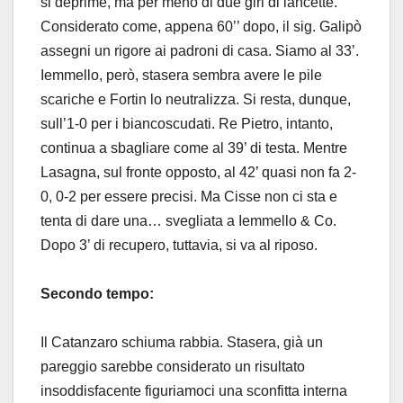
si deprime, ma per meno di due giri di lancette.
Considerato come, appena 60’’ dopo, il sig. Galipò
assegni un rigore ai padroni di casa. Siamo al 33’.
Iemmello, però, stasera sembra avere le pile
scariche e Fortin lo neutralizza. Si resta, dunque,
sull’1-0 per i biancoscudati. Re Pietro, intanto,
continua a sbagliare come al 39’ di testa. Mentre
Lasagna, sul fronte opposto, al 42’ quasi non fa 2-
0, 0-2 per essere precisi. Ma Cisse non ci sta e
tenta di dare una… svegliata a Iemmello & Co.
Dopo 3’ di recupero, tuttavia, si va al riposo.
Secondo tempo:
Il Catanzaro schiuma rabbia. Stasera, già un
pareggio sarebbe considerato un risultato
insoddisfacente figuriamoci una sconfitta interna