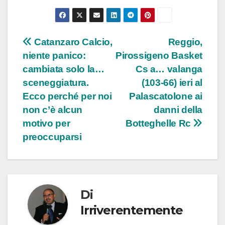
Navigazione
Catanzaro Calcio,
Reggio,
niente panico:
Pirossigeno Basket
articoli
cambiata solo la…
Cs a… valanga
sceneggiatura.
(103-66) ieri al
Ecco perché per noi
Palascatolone ai
non c’è alcun
danni della
motivo per
Botteghelle Rc
preoccuparsi
Di
Irriverentemente