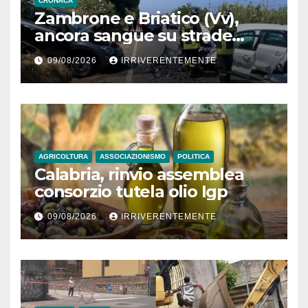
CRONACA
Zambrone e Briatico (Vv),
ancora sangue su strade
calabresi: 2 incidenti lungo
09/08/2026
IRRIVERENTEMENTE
stessa arteria con un morto e
2 feriti gravi nel giro di poche
ore. Coinvolte 10 persone in
totale
AGRICOLTURA
ASSOCIAZIONISMO
POLITICA
Calabria, rinvio assemblea
consorzio tutela olio Igp
09/08/2026
IRRIVERENTEMENTE