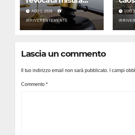
revocata misura
caos
cautelare a sindaco.
pubb
AGO 1, 2026
LUG 3
Lo fa Gip dopo
fati
interrogatorio
IRRIVERENTEMENTE
incer
IRRIVE
(difesa affidata ad
avv Iacopino)
Lascia un commento
Il tuo indirizzo email non sarà pubblicato.
I campi obb
Commento
*