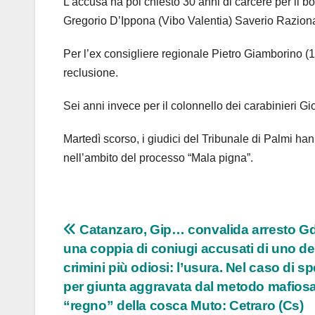
L’accusa ha poi chiesto 30 anni di carcere per il b
Gregorio D’Ippona (Vibo Valentia) Saverio Razion
Per l’ex consigliere regionale Pietro Giamborino (1
reclusione.
Sei anni invece per il colonnello dei carabinieri G
Martedì scorso, i giudici del Tribunale di Palmi h
nell’ambito del processo “Mala pigna”.
Navigazione
Catanzaro, Gip… convalida arresto Gd
una coppia di coniugi accusati di uno de
articoli
crimini più odiosi: l’usura. Nel caso di s
per giunta aggravata dal metodo mafiosa
“regno” della cosca Muto: Cetraro (Cs)