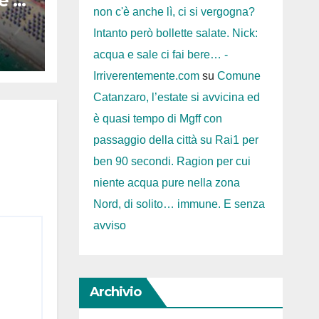
e e
non c'è anche lì, ci si vergogna?
Intanto però bollette salate. Nick:
acqua e sale ci fai bere… -
Irriverentemente.com
su
Comune
Catanzaro, l’estate si avvicina ed
o a
è quasi tempo di Mgff con
passaggio della città su Rai1 per
ben 90 secondi. Ragion per cui
niente acqua pure nella zona
Nord, di solito… immune. E senza
avviso
Archivio