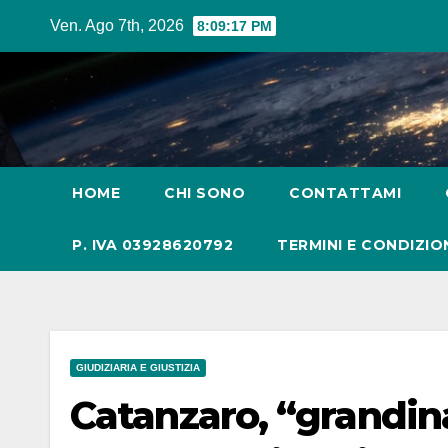
Salta
Ven. Ago 7th, 2026
8:09:19 PM
al
contenuto
HOME
CHI SONO
CONTATTAMI
P. IVA 03928620792
TERMINI E CONDIZIO
GIUDIZIARIA E GIUSTIZIA
Catanzaro, “grandina