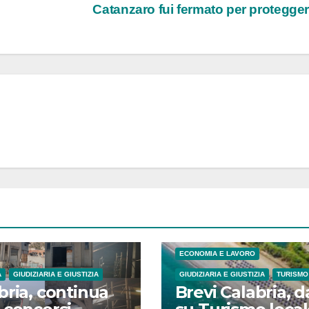
Catanzaro fui fermato per protegge
ECONOMIA E LAVORO
A
GIUDIZIARIA E GIUSTIZIA
GIUDIZIARIA E GIUSTIZIA
TURISMO
bria, continua
Brevi Calabria, d