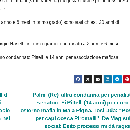
oss di Limbadi (Vibo Valentia) Luigi Mancuso e per il boss di Sa
ale.
 anno e 6 mesi in primo grado) sono stati chiesti 20 anni di
iorgio Naselli, in primo grado condannato a 2 anni e 6 mesi.
anno condannato Pittelli a 14 anni per associazione mafiosa
f di
Palmi (Rc), altra condanna per penalis
i
senatore Fi Pittelli (14 anni) per con
pecie
esterno mafia in Mala Pigna. Tesi Dda: “Po
 nel
per capi cosca Piromalli”. De Magistr
social: Esito processi mi dà ragio