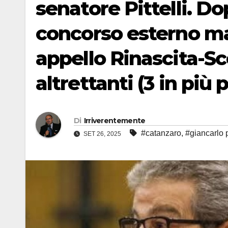
senatore Pittelli. Do
concorso esterno maf
appello Rinascita-Sc
altrettanti (3 in più
Di
Irriverentemente
#catanzaro
,
#giancarlo pi
SET 26, 2025