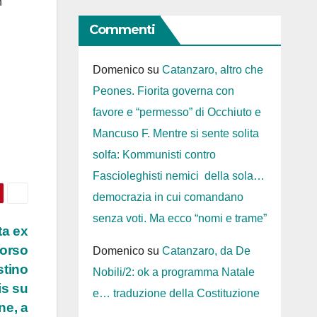
n
Commenti
Domenico
su
Catanzaro, altro che
Peones. Fiorita governa con
favore e “permesso” di Occhiuto e
Mancuso F. Mentre si sente solita
solfa: Kommunisti contro
Fascioleghisti nemici della sola…
democrazia in cui comandano
senza voti. Ma ecco “nomi e trame”
ta ex
corso
Domenico
su
Catanzaro, da De
stino
Nobili/2: ok a programma Natale
is su
e… traduzione della Costituzione
ne, a