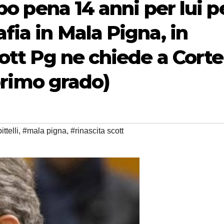
po pena 14 anni per lui p
ia in Mala Pigna, in
ott Pg ne chiede a Corte
 primo grado)
ttelli
,
#mala pigna
,
#rinascita scott