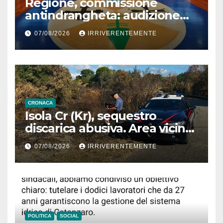
Regione, commissione
antindrangheta: audizione
Rodi Morabito. Coraggio
07/08/2026
IRRIVERENTEMENTE
denuncia e vicinanza
istituzioni
CRONACA
Isola Cr (Kr), sequestro
discarica abusiva. Area vicina
a centro abitato
07/08/2026
IRRIVERENTEMENTE
POLITICA
SOCIAL