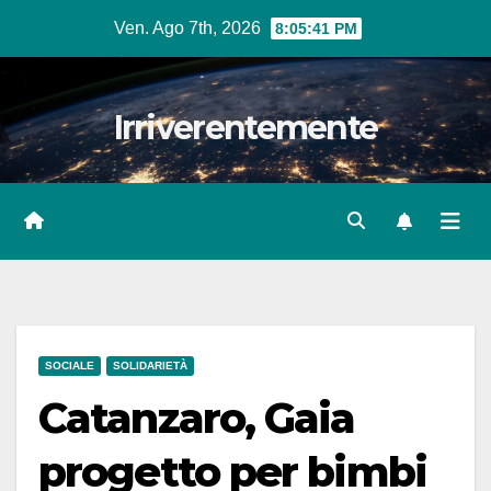
Salta
Ven. Ago 7th, 2026
8:05:42 PM
al
contenuto
Irriverentemente
SOCIALE
SOLIDARIETÀ
Catanzaro, Gaia
progetto per bimbi