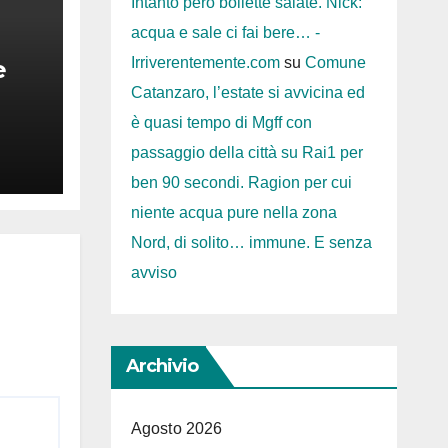
Intanto però bollette salate. Nick:
acqua e sale ci fai bere… -
Irriverentemente.com
su
Comune
e
Catanzaro, l’estate si avvicina ed
io
è quasi tempo di Mgff con
bus
passaggio della città su Rai1 per
ben 90 secondi. Ragion per cui
niente acqua pure nella zona
Nord, di solito… immune. E senza
avviso
Archivio
Agosto 2026