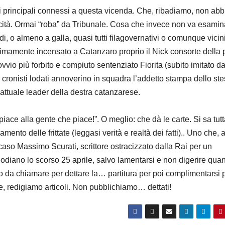
mi principali connessi a questa vicenda. Che, ribadiamo, non ab
ficità. Ormai “roba” da Tribunale. Cosa che invece non va esamin
idi, o almeno a galla, quasi tutti filagovernativi o comunque vicini
ttimamente incensato a Catanzaro proprio il Nick consorte della 
vvio più forbito e compiuto sentenziato Fiorita (subito imitato da
 cronisti lodati annoverino in squadra l’addetto stampa dello st
’attuale leader della destra catanzarese.
ace alla gente che piace!”. O meglio: che dà le carte. Si sa tut
nto delle frittate (leggasi verità e realtà dei fatti).. Uno che, 
 caso Massimo Scurati, scrittore ostracizzato dalla Rai per un
iano lo scorso 25 aprile, salvo lamentarsi e non digerire qua
no da chiamare per dettare la… partitura per poi complimentarsi p
, redigiamo articoli. Non pubblichiamo… dettati!