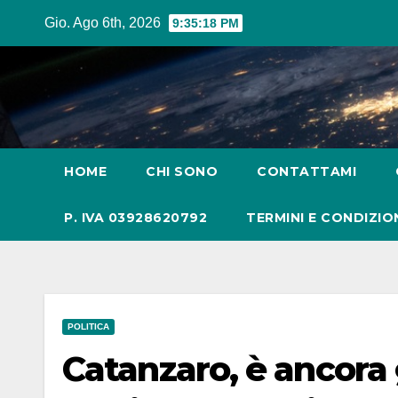
Salta
Gio. Ago 6th, 2026
9:35:19 PM
al
contenuto
HOME
CHI SONO
CONTATTAMI
P. IVA 03928620792
TERMINI E CONDIZIO
POLITICA
Catanzaro, è ancora g