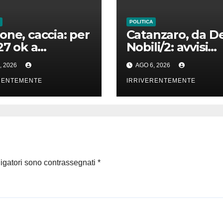
POLITICA
one, caccia: per
Catanzaro, da D
27 ok a
Nobili/2: avvisi
ndario
Palagallo; serviz
, 2026
AGO 6, 2026
torio
mensa e scuola
RENTEMENTE
(link) e chiusura
IRRIVERENTEMENTE
scesa Cavour
ligatori sono contrassegnati
*