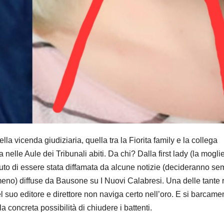
a vicenda giudiziaria, quella tra la Fiorita family e la collega
elle Aule dei Tribunali abiti. Da chi? Dalla first lady (la mogli
uto di essere stata diffamata da alcune notizie (decideranno se
o meno) diffuse da Bausone su I Nuovi Calabresi. Una delle tante 
el suo editore e direttore non naviga certo nell’oro. E si barcame
a concreta possibilità di chiudere i battenti.