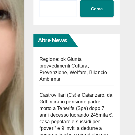
Cerca
Altre News
Regione: ok Giunta
provvedimenti Cultura,
Prevenzione, Welfare, Bilancio
Ambiente
Castrovillari (Cs) e Catanzaro, da
Gdf: ritirano pensione padre
morto a Tenerife (Spa) dopo 7
anni decesso lucrando 245mila €,
casa popolare e sussidi per
“poveri” e 9 inviti a dedurre a
persone fisiche e giuridiche per