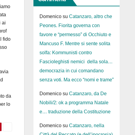
biamo
ata
Domenico
su
Catanzaro, altro che
 ai
Peones. Fiorita governa con
prof
favore e “permesso” di Occhiuto e
l fido
Mancuso F. Mentre si sente solita
esso
solfa: Kommunisti contro
Fascioleghisti nemici della sola…
democrazia in cui comandano
tavia
ad
senza voti. Ma ecco “nomi e trame”
Domenico
su
Catanzaro, da De
nto da
Nobili/2: ok a programma Natale
er lo
e… traduzione della Costituzione
Domenico
su
Catanzaro, nella
Città del Peccato (e dell’ipocrosia)