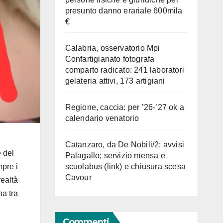
presunto danno erariale 600mila
€
Calabria, osservatorio Mpi
Confartigianato fotografa
comparto radicato: 241 laboratori
gelateria attivi, 173 artigiani
Regione, caccia: per ’26-’27 ok a
calendario venatorio
Catanzaro, da De Nobili/2: avvisi
e del
Palagallo; servizio mensa e
mpre i
scuolabus (link) e chiusura scesa
Cavour
realtà
na tra
Commenti