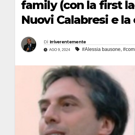
family (con la first l
Nuovi Calabresi e la
Di
Irriverentemente
#Alessia bausone
,
#com
AGO 9, 2024