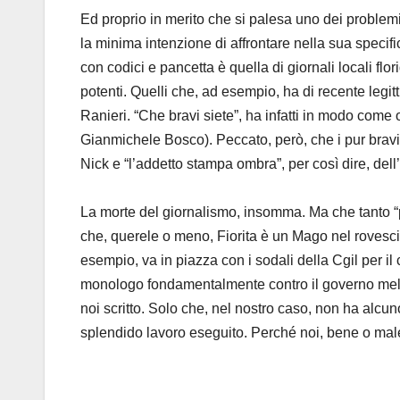
Ed proprio in merito che si palesa uno dei proble
la minima intenzione di affrontare nella sua speci
con codici e pancetta è quella di giornali locali flor
potenti. Quelli che, ad esempio, ha di recente legi
Ranieri. “Che bravi siete”, ha infatti in modo come o
Gianmichele Bosco). Peccato, però, che i pur bravi
Nick e “l’addetto stampa ombra”, per così dire, dell
La morte del giornalismo, insomma. Ma che tanto “pi
che, querele o meno, Fiorita è un Mago nel rovesciame
esempio, va in piazza con i sodali della Cgil per il
monologo fondamentalmente contro il governo melod
noi scritto. Solo che, nel nostro caso, non ha alcu
splendido lavoro eseguito. Perché noi, bene o male