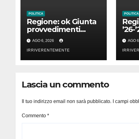
POLITICA
POLITICA
Regione: ok Giunta
Regi
provvedimenti
’26-’
Cultura,
cale
AGO 6, 2026
AGO 6
Prevenzione,
vena
Welfare, Bilancio
IRRIVERENTEMENTE
IRRIVE
Ambiente
Lascia un commento
Il tuo indirizzo email non sarà pubblicato.
I campi obb
Commento
*