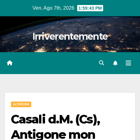
Salta
Ven. Ago 7th, 2026
1:59:45 PM
al
contenuto
Irriverentemente
ULTIM'ORA
Casali d.M. (Cs),
Antigone mon