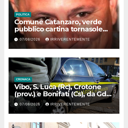
POLITICA
Comune Catanzaro, verde
pubblico cartina tornasole
città da anni ai minimi
07/08/2026
IRRIVERENTEMENTE
termini: l’ira di Costanzo
CRONACA
Vibo, S. Luca (Rc), Crotone
(prov.) e Bonifati (Cs), da Gdf:
soliti controlli estivi su strade
07/08/2026
IRRIVERENTEMENTE
e negli esercizi persino per
canone Rai; recupero
dispersi; verifica igienico-