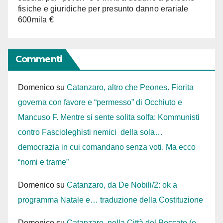
fisiche e giuridiche per presunto danno erariale
600mila €
Commenti
Domenico
su
Catanzaro, altro che Peones. Fiorita
governa con favore e “permesso” di Occhiuto e
Mancuso F. Mentre si sente solita solfa: Kommunisti
contro Fascioleghisti nemici della sola…
democrazia in cui comandano senza voti. Ma ecco
“nomi e trame”
Domenico
su
Catanzaro, da De Nobili/2: ok a
programma Natale e… traduzione della Costituzione
Domenico
su
Catanzaro, nella Città del Peccato (e