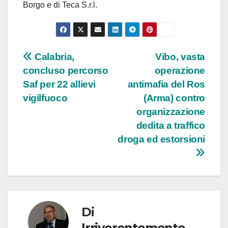
Borgo e di Teca S.r.l.
Navigazione
Calabria,
Vibo, vasta
concluso percorso
operazione
articoli
Saf per 22 allievi
antimafia del Ros
vigilfuoco
(Arma) contro
organizzazione
dedita a traffico
droga ed estorsioni
Di
Irriverentemente