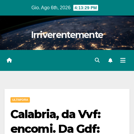
Salta
Gio. Ago 6th, 2026
4:13:30 PM
al
contenuto
Irriverentemente
ULTIM'ORA
Calabria, da Vvf:
encomi. Da Gdf: