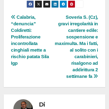
Navigazione
Calabria,
Soveria S. (Cz),
“denuncia”
gravi irregolarità in
articoli
Coldiretti:
cantiere edile:
Proliferazione
sospensione e
incontrollata
maximulta. Ma i fatti,
cinghiali mette a
al solito con i
rischio patata Sila
carabinieri,
Igp
risalgono ad
addirittura 2
settimane fa
Di