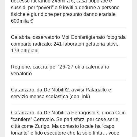
decesso lucrando 245mila €, casa popolare e
sussidi per “poveri” e 9 inviti a dedurre a persone
fisiche e giuridiche per presunto danno erariale
600mila €
Calabria, osservatorio Mpi Confartigianato fotografa
comparto radicato: 241 laboratori gelateria attivi,
173 artigiani
Regione, caccia: per ’26-’27 ok a calendario
venatorio
Catanzaro, da De Nobili/2: avvisi Palagallo e
servizio mensa scolastica (con link)
Catanzaro, da De Nobili: a Ferragosto si gioca Ci in
“cantiere” Ceravolo. Se pari sforzi per cose serie,
città come Zurigo. Ma contesto locale ha “capo
tonante” e fido esecutore che fa solo finta… voce