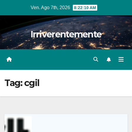
Salta
Ven. Ago 7th, 2026
8:22:12 AM
al
contenuto
Irriverentemente
Tag:
cgil