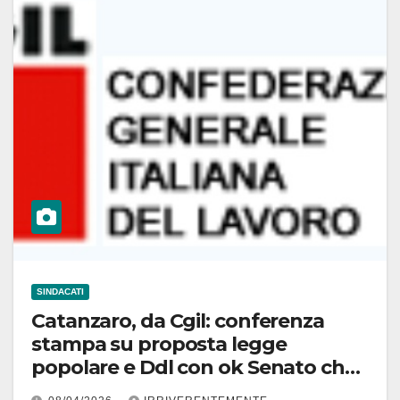
SINDACATI
Catanzaro, da Cgil: conferenza
stampa su proposta legge
popolare e Ddl con ok Senato che
per sindacato svilisce ispettori