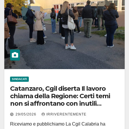
SINDACATI
Catanzaro, Cgil diserta Il lavoro
chiama della Regione: Certi temi
non si affrontano con inutili
passerelle
29/05/2026
IRRIVERENTEMENTE
Riceviamo e pubblichiamo La Cgil Calabria ha