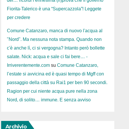
dei… ricordi l’ennesima (ri)prova che il governo
Fiorita-Talerico è una “Supercazzola”! Leggete
per credere
Comune Catanzaro, manca di nuovo l'acqua al
"Nord". Ma nessuna nota stampa. Quando non
c'è anche lì, ci si vergogna? Intanto però bollette
salate. Nick: acqua e sale ci fai bere… -
Irriverentemente.com
su
Comune Catanzaro,
l’estate si avvicina ed è quasi tempo di Mgff con
passaggio della città su Rai1 per ben 90 secondi.
Ragion per cui niente acqua pure nella zona
Nord, di solito… immune. E senza avviso
Archivio