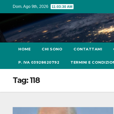
Salta
Dom. Ago 9th, 2026
11:03:31 AM
al
contenuto
HOME
CHI SONO
CONTATTAMI
P. IVA 03928620792
TERMINI E CONDIZIO
Tag:
118