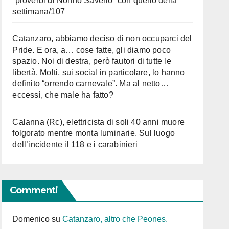
“proverbi di Nonno Saverio” con quello della
settimana/107
Catanzaro, abbiamo deciso di non occuparci del
Pride. E ora, a… cose fatte, gli diamo poco
spazio. Noi di destra, però fautori di tutte le
libertà. Molti, sui social in particolare, lo hanno
definito “orrendo carnevale”. Ma al netto…
eccessi, che male ha fatto?
Calanna (Rc), elettricista di soli 40 anni muore
folgorato mentre monta luminarie. Sul luogo
dell’incidente il 118 e i carabinieri
Commenti
Domenico
su
Catanzaro, altro che Peones.