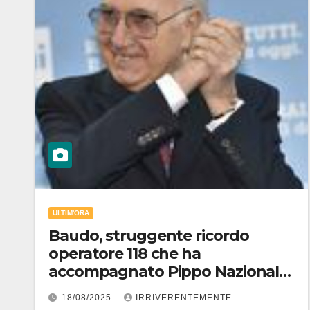
ULTIM'ORA
Baudo, struggente ricordo
operatore 118 che ha
accompagnato Pippo Nazionale
in ultimo “viaggio”
18/08/2025
IRRIVERENTEMENTE