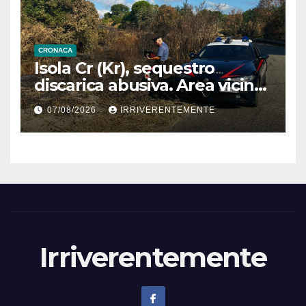
CRONACA
Isola Cr (Kr), sequestro
discarica abusiva. Area vicina
a centro abitato
07/08/2026
IRRIVERENTEMENTE
Irriverentemente