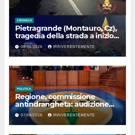
CRONACA
Pietragrande (Montauro, Cz),
tragedia della strada a inizio
secondo weekend estivo.
08/08/2026
IRRIVERENTEMENTE
Morte sulla Ss106
POLITICA
Regione, commissione
antindrangheta: audizione
Rodi Morabito. Coraggio
07/08/2026
IRRIVERENTEMENTE
denuncia e vicinanza
istituzioni