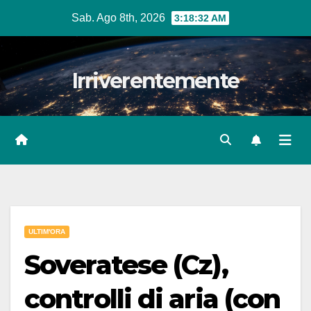
Salta
Sab. Ago 8th, 2026
3:18:33 AM
al
contenuto
Irriverentemente
ULTIM'ORA
Soveratese (Cz),
controlli di aria (con