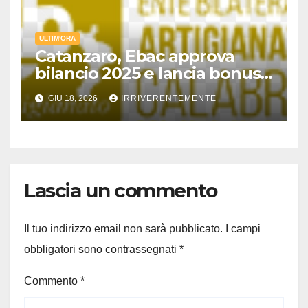
intrecci tra malavita e
insospettabile… brava gente
ULTIM'ORA
Catanzaro, Ebac approva
bilancio 2025 e lancia bonus
estate ’26
GIU 18, 2026
IRRIVERENTEMENTE
Lascia un commento
Il tuo indirizzo email non sarà pubblicato.
I campi
obbligatori sono contrassegnati
*
Commento
*