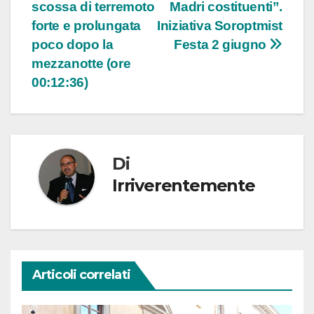
scossa di terremoto
Madri costituenti”.
articoli
forte e prolungata
Iniziativa Soroptmist
poco dopo la
Festa 2 giugno
mezzanotte (ore
00:12:36)
Di
Irriverentemente
Articoli correlati