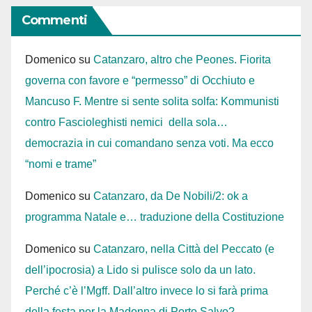
Commenti
Domenico
su
Catanzaro, altro che Peones. Fiorita
governa con favore e “permesso” di Occhiuto e
Mancuso F. Mentre si sente solita solfa: Kommunisti
contro Fascioleghisti nemici della sola…
democrazia in cui comandano senza voti. Ma ecco
“nomi e trame”
Domenico
su
Catanzaro, da De Nobili/2: ok a
programma Natale e… traduzione della Costituzione
Domenico
su
Catanzaro, nella Città del Peccato (e
dell’ipocrosia) a Lido si pulisce solo da un lato.
Perché c’è l’Mgff. Dall’altro invece lo si farà prima
della festa per la Madonna di Porto Salvo?