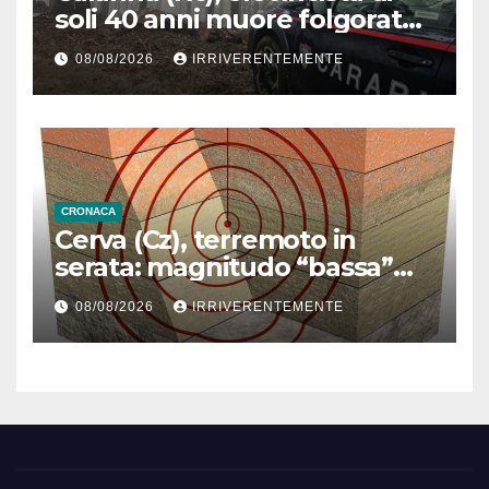
soli 40 anni muore folgorato
mentre monta luminarie. Sul
08/08/2026
IRRIVERENTEMENTE
luogo dell’incidente il 118 e i
carabinieri
CRONACA
Cerva (Cz), terremoto in
serata: magnitudo “bassa”
ma sufficiente a spaventare
08/08/2026
IRRIVERENTEMENTE