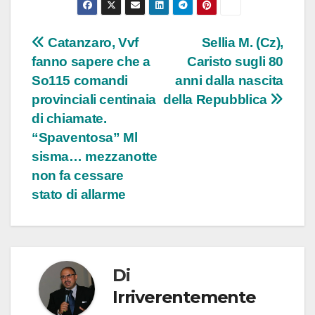
Navigazione
Catanzaro, Vvf
Sellia M. (Cz),
fanno sapere che a
Caristo sugli 80
articoli
So115 comandi
anni dalla nascita
provinciali centinaia
della Repubblica
di chiamate.
“Spaventosa” Ml
sisma… mezzanotte
non fa cessare
stato di allarme
Di
Irriverentemente