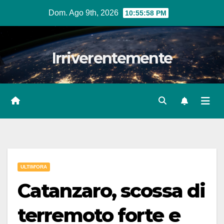
Salta
Dom. Ago 9th, 2026
10:55:59 PM
al
contenuto
Irriverentemente
ULTIM'ORA
Catanzaro, scossa di
terremoto forte e