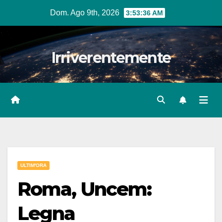
Salta
Dom. Ago 9th, 2026
3:53:37 AM
al
contenuto
Irriverentemente
ULTIM'ORA
Roma, Uncem:
Legna