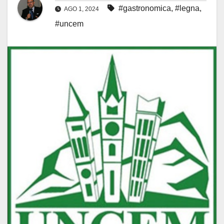
#gastronomica
,
#legna
,
AGO 1, 2024
#uncem