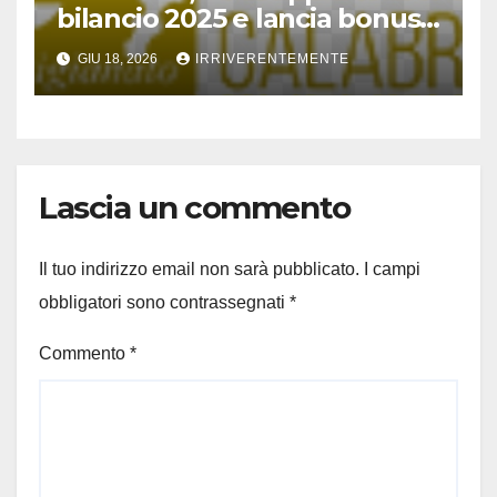
bilancio 2025 e lancia bonus
estate ’26
GIU 18, 2026
IRRIVERENTEMENTE
Lascia un commento
Il tuo indirizzo email non sarà pubblicato.
I campi
obbligatori sono contrassegnati
*
Commento
*