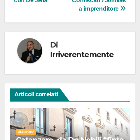
con De Seta
Confiscati 750mila€
a imprenditore
Di
Irriverentemente
Articoli correlati
ULTIM'ORA
Catanzaro, da De Nobili “finta