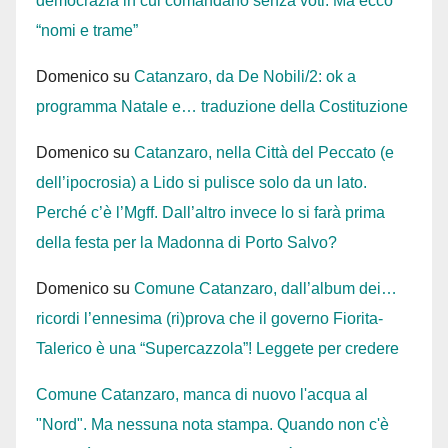
democrazia in cui comandano senza voti. Ma ecco
“nomi e trame”
Domenico
su
Catanzaro, da De Nobili/2: ok a
programma Natale e… traduzione della Costituzione
Domenico
su
Catanzaro, nella Città del Peccato (e
dell’ipocrosia) a Lido si pulisce solo da un lato.
Perché c’è l’Mgff. Dall’altro invece lo si farà prima
della festa per la Madonna di Porto Salvo?
Domenico
su
Comune Catanzaro, dall’album dei…
ricordi l’ennesima (ri)prova che il governo Fiorita-
Talerico è una “Supercazzola”! Leggete per credere
Comune Catanzaro, manca di nuovo l'acqua al
"Nord". Ma nessuna nota stampa. Quando non c'è