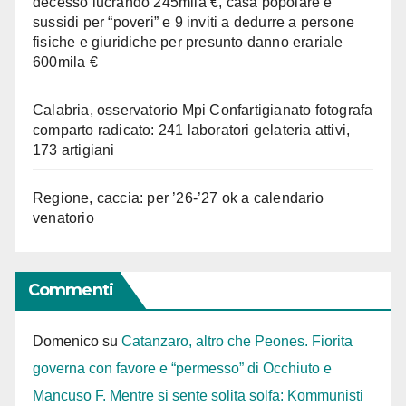
decesso lucrando 245mila €, casa popolare e
sussidi per “poveri” e 9 inviti a dedurre a persone
fisiche e giuridiche per presunto danno erariale
600mila €
Calabria, osservatorio Mpi Confartigianato fotografa
comparto radicato: 241 laboratori gelateria attivi,
173 artigiani
Regione, caccia: per ’26-’27 ok a calendario
venatorio
Commenti
Domenico
su
Catanzaro, altro che Peones. Fiorita
governa con favore e “permesso” di Occhiuto e
Mancuso F. Mentre si sente solita solfa: Kommunisti