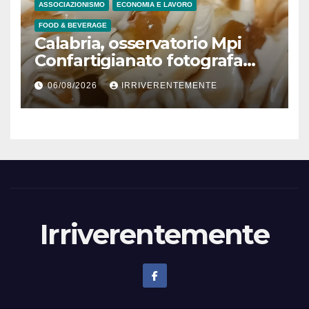
persone fisiche e giuridiche
ASSOCIAZIONISMO
ECONOMIA E LAVORO
per presunto danno erariale
FOOD & BEVERAGE
600mila €
Calabria, osservatorio Mpi
Confartigianato fotografa
comparto radicato: 241
06/08/2026
IRRIVERENTEMENTE
laboratori gelateria attivi, 173
artigiani
Irriverentemente