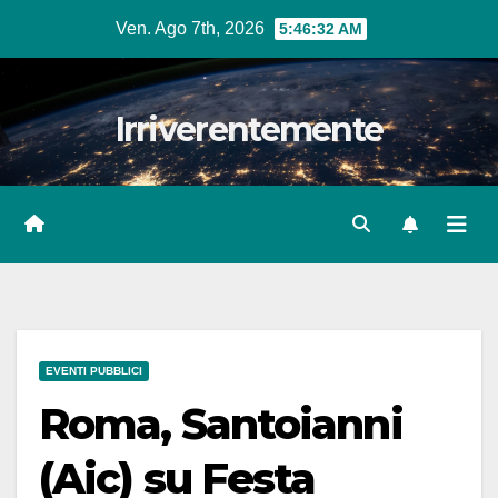
Salta
Ven. Ago 7th, 2026
5:46:33 AM
al
contenuto
Irriverentemente
EVENTI PUBBLICI
Roma, Santoianni
(Aic) su Festa