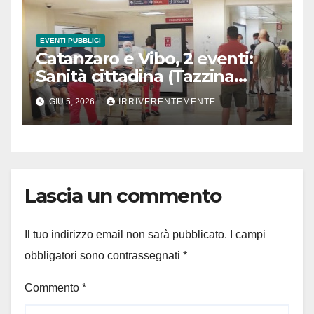
EVENTI PUBBLICI
Catanzaro e Vibo, 2 eventi:
Sanità cittadina (Tazzina
Legalità) e Dumping
GIU 5, 2026
IRRIVERENTEMENTE
contrattuale (Ebt)
Lascia un commento
Il tuo indirizzo email non sarà pubblicato.
I campi
obbligatori sono contrassegnati
*
Commento
*