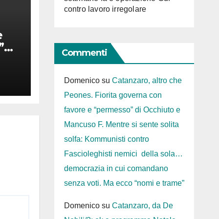
contro lavoro irregolare
e
”
Commenti
ga
Domenico
su
Catanzaro, altro che
are
Peones. Fiorita governa con
favore e “permesso” di Occhiuto e
Mancuso F. Mentre si sente solita
solfa: Kommunisti contro
Fascioleghisti nemici della sola…
democrazia in cui comandano
senza voti. Ma ecco “nomi e trame”
Domenico
su
Catanzaro, da De