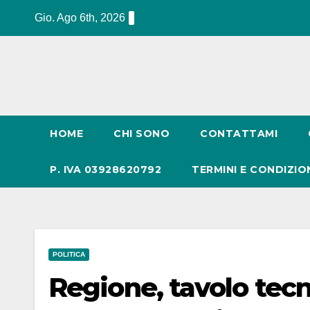
Salta
Gio. Ago 6th, 2026
al
contenuto
HOME
CHI SONO
CONTATTAMI
P. IVA 03928620792
TERMINI E CONDIZIO
POLITICA
Regione, tavolo tecn