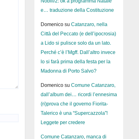
Nobili/2: ok a programma Natale
e… traduzione della Costituzione
Domenico
su
Catanzaro, nella
Città del Peccato (e dell’ipocrosia)
a Lido si pulisce solo da un lato.
Perché c’è l’Mgff. Dall’altro invece
lo si farà prima della festa per la
Madonna di Porto Salvo?
Domenico
su
Comune Catanzaro,
dall’album dei… ricordi l’ennesima
(ri)prova che il governo Fiorita-
Talerico è una “Supercazzola”!
Leggete per credere
Comune Catanzaro, manca di