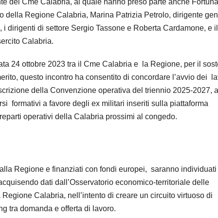
nte del Cme Calabria, al quale hanno preso parte anche Fortuna
 della Regione Calabria, Marina Patrizia Petrolo, dirigente ge
i dirigenti di settore Sergio Tassone e Roberta Cardamone, e il
ercito Calabria.
 data 24 ottobre 2023 tra il Cme Calabria e la Regione, per il sos
rito, questo incontro ha consentito di concordare l’avvio dei la
toscrizione della Convenzione operativa del triennio 2025-2027, a
i formativi a favore degli ex militari inseriti sulla piattaforma
 reparti operativi della Calabria prossimi al congedo.
dalla Regione e finanziati con fondi europei, saranno individuati
acquisendo dati dall’Osservatorio economico-territoriale delle
 Regione Calabria, nell’intento di creare un circuito virtuoso di
ng tra domanda e offerta di lavoro.