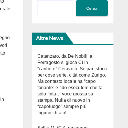
to
Cerca
nerale
Altre News
tegno
vori
tto
Catanzaro, da De Nobili: a
Ferragosto si gioca Ci in
“cantiere” Ceravolo. Se pari sforzi
per cose serie, città come Zurigo.
Ma contesto locale ha “capo
tonante” e fido esecutore che fa
solo finta… voce grossa su
 in
stampa. Nulla di nuovo in
“capoluogo” sempre più
inginocchiato!
Sellia M. (Cz), prosegue