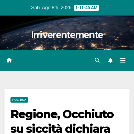
Salta
Sab. Ago 8th, 2026
1:11:42 AM
al
contenuto
Irriverentemente
POLITICA
Regione, Occhiuto
su siccità dichiara