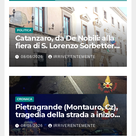
POLITICA
Catanzaro, da De Nobili: alla
fiera di S. Lorenzo Sorbetteria
Calabria Straordinaria e il
08/08/2026
IRRIVERENTEMENTE
cabaret di Procopio
CRONACA
Pietragrande (Montauro, Cz),
tragedia della strada a inizio
secondo weekend estivo.
08/08/2026
IRRIVERENTEMENTE
Morte sulla Ss106