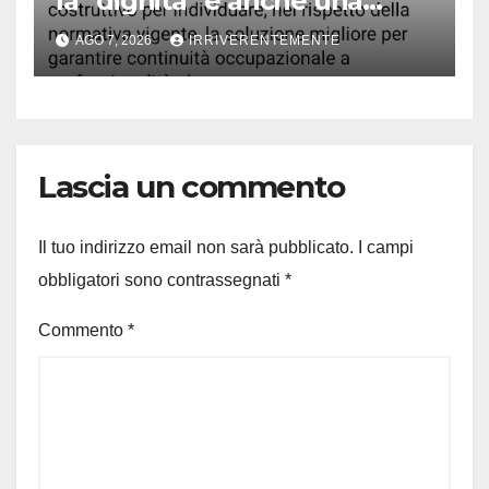
la “dignita” è anche una
questione di… accenti. Ma
AGO 7, 2026
IRRIVERENTEMENTE
Fiorita, infastidito da disastro
“bollette acqua pazze e fuori
tempo massimo”, difende
lavoratori Sorical
Lascia un commento
Il tuo indirizzo email non sarà pubblicato.
I campi
obbligatori sono contrassegnati
*
Commento
*