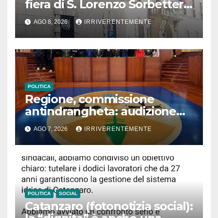
fiera di S. Lorenzo Sorbetteria
Calabria Straordinaria e il
AGO 8, 2026
IRRIVERENTEMENTE
cabaret di Procopio
POLITICA
Regione, commissione
antindrangheta: audizione
Rodi Morabito. Coraggio
AGO 7, 2026
IRRIVERENTEMENTE
denuncia e vicinanza
istituzioni
POLITICA
SOCIAL
Catanzaro (fotonotizia social):