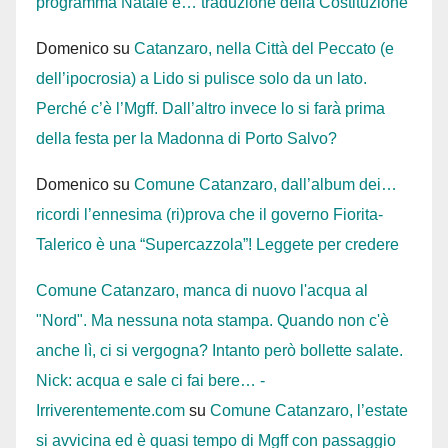
programma Natale e… traduzione della Costituzione
Domenico
su
Catanzaro, nella Città del Peccato (e
dell’ipocrosia) a Lido si pulisce solo da un lato.
Perché c’è l’Mgff. Dall’altro invece lo si farà prima
della festa per la Madonna di Porto Salvo?
Domenico
su
Comune Catanzaro, dall’album dei…
ricordi l’ennesima (ri)prova che il governo Fiorita-
Talerico è una “Supercazzola”! Leggete per credere
Comune Catanzaro, manca di nuovo l'acqua al
"Nord". Ma nessuna nota stampa. Quando non c'è
anche lì, ci si vergogna? Intanto però bollette salate.
Nick: acqua e sale ci fai bere… -
Irriverentemente.com
su
Comune Catanzaro, l’estate
si avvicina ed è quasi tempo di Mgff con passaggio