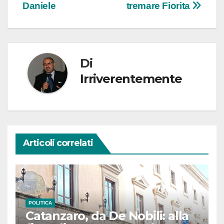
Daniele
tremare Fiorita
Di
Irriverentemente
Articoli correlati
POLITICA
Catanzaro, da De Nobili: alla