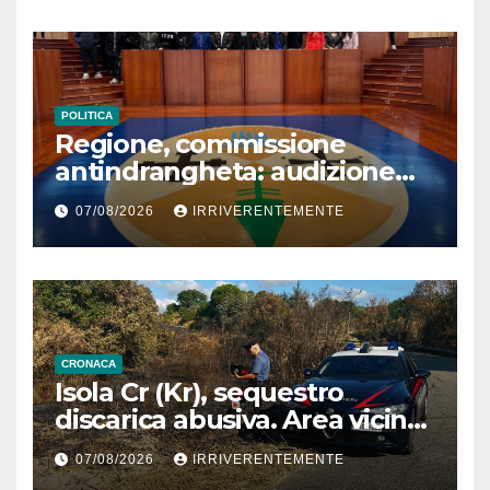
POLITICA
Regione, commissione
antindrangheta: audizione
Rodi Morabito. Coraggio
07/08/2026
IRRIVERENTEMENTE
denuncia e vicinanza
istituzioni
CRONACA
Isola Cr (Kr), sequestro
discarica abusiva. Area vicina
a centro abitato
07/08/2026
IRRIVERENTEMENTE