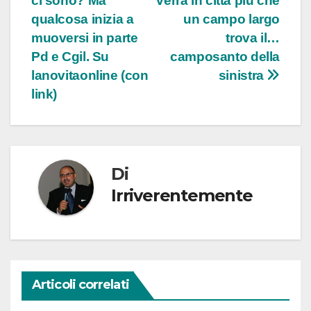
ci sono? Ma
verrà in città più che
qualcosa inizia a
un campo largo
muoversi in parte
trova il…
Pd e Cgil. Su
camposanto della
lanovitaonline (con
sinistra
link)
Di
Irriverentemente
Articoli correlati