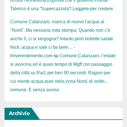
ricordi l’ennesima (ri)prova che il governo Fiorita-
Talerico è una “Supercazzola”! Leggete per credere
Comune Catanzaro, manca di nuovo l'acqua al
"Nord". Ma nessuna nota stampa. Quando non c'è
anche lì, ci si vergogna? Intanto però bollette salate.
Nick: acqua e sale ci fai bere… -
Irriverentemente.com
su
Comune Catanzaro, l’estate
si avvicina ed è quasi tempo di Mgff con passaggio
della città su Rai1 per ben 90 secondi. Ragion per
cui niente acqua pure nella zona Nord, di solito…
immune. E senza avviso
Archivio