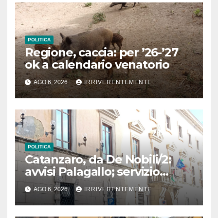
POLITICA
Regione, caccia: per ’26-’27
ok a calendario venatorio
AGO 6, 2026
IRRIVERENTEMENTE
POLITICA
Catanzaro, da De Nobili/2:
avvisi Palagallo; servizio
mensa e scuolabus (link) e
AGO 6, 2026
IRRIVERENTEMENTE
chiusura scesa Cavour