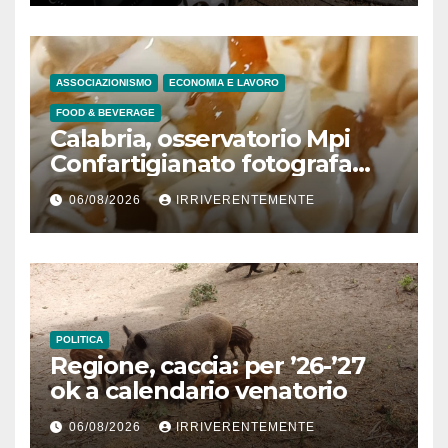
lucrando 245mila €, casa
popolare e sussidi per
“poveri” e 9 inviti a dedurre a
persone fisiche e giuridiche
ASSOCIAZIONISMO
ECONOMIA E LAVORO
per presunto danno erariale
FOOD & BEVERAGE
600mila €
Calabria, osservatorio Mpi
Confartigianato fotografa
comparto radicato: 241
06/08/2026
IRRIVERENTEMENTE
laboratori gelateria attivi, 173
artigiani
POLITICA
Regione, caccia: per ’26-’27
ok a calendario venatorio
06/08/2026
IRRIVERENTEMENTE