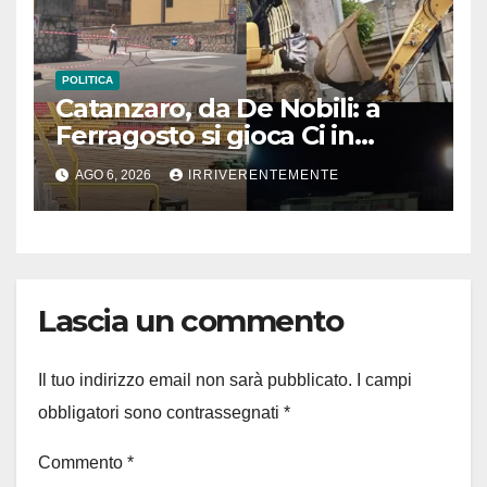
POLITICA
Catanzaro, da De Nobili: a
Ferragosto si gioca Ci in
“cantiere” Ceravolo. Se pari
AGO 6, 2026
IRRIVERENTEMENTE
sforzi per cose serie, città
come Zurigo. Ma contesto
locale ha “capo tonante” e
fido esecutore che fa solo
finta… voce grossa su
Lascia un commento
stampa. Nulla di nuovo in
“capoluogo” sempre più
inginocchiato!
Il tuo indirizzo email non sarà pubblicato.
I campi
obbligatori sono contrassegnati
*
Commento
*