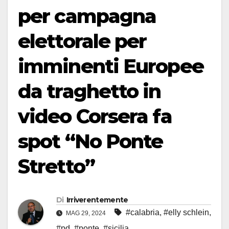
per campagna
elettorale per
imminenti Europee
da traghetto in
video Corsera fa
spot “No Ponte
Stretto”
Di
Irriverentemente
#calabria
,
#elly schlein
,
MAG 29, 2024
#pd
,
#ponte
,
#sicilia