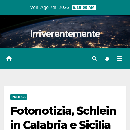
Salta
Ven. Ago 7th, 2026
5:19:02 AM
al
contenuto
Irriverentemente
POLITICA
Fotonotizia, Schlein
in Calabria e Sicilia