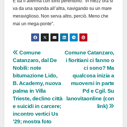
E da lì afferma con tono perentorio: “In mezz’ora si
va da una sponda all’altra, navigando su un mare
meraviglioso. Non serva altro, perciò. Meno che
mai un mega-ponte”.
Navigazione
Comune
Comune Catanzaro,
Catanzaro, dal De
i fioritiani ci fanno o
articoli
Nobili: note
ci sono? Ma
bitumazione Lido,
qualcosa inizia a
B. Academy, nuova
muoversi in parte
palma in Villa
Pd e Cgil. Su
Trieste, declino città
lanovitaonline (con
e suicidi in carcere;
link)
incontro vertici Us
’29; mostra foto