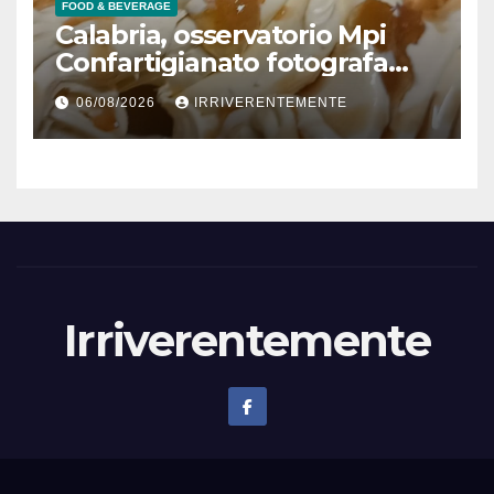
per presunto danno erariale
FOOD & BEVERAGE
600mila €
Calabria, osservatorio Mpi
Confartigianato fotografa
comparto radicato: 241
06/08/2026
IRRIVERENTEMENTE
laboratori gelateria attivi, 173
artigiani
Irriverentemente