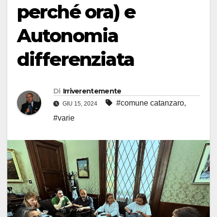
perché ora) e
Autonomia
differenziata
Di
Irriverentemente
#comune catanzaro
,
GIU 15, 2024
#varie