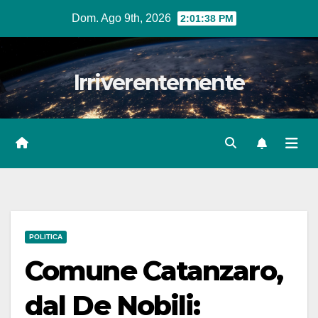
Salta
Dom. Ago 9th, 2026
2:01:39 PM
al
contenuto
Irriverentemente
POLITICA
Comune Catanzaro,
dal De Nobili: