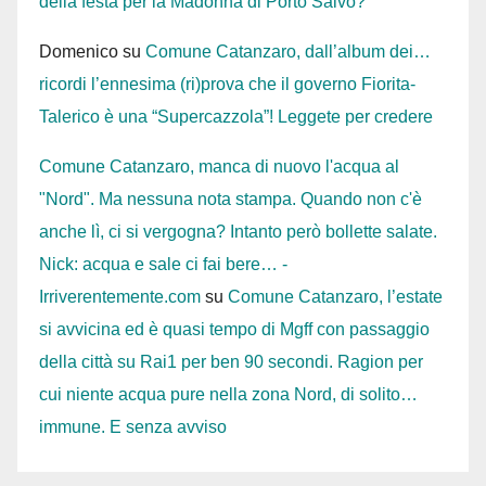
della festa per la Madonna di Porto Salvo?
Domenico
su
Comune Catanzaro, dall’album dei…
ricordi l’ennesima (ri)prova che il governo Fiorita-
Talerico è una “Supercazzola”! Leggete per credere
Comune Catanzaro, manca di nuovo l'acqua al
"Nord". Ma nessuna nota stampa. Quando non c'è
anche lì, ci si vergogna? Intanto però bollette salate.
Nick: acqua e sale ci fai bere… -
Irriverentemente.com
su
Comune Catanzaro, l’estate
si avvicina ed è quasi tempo di Mgff con passaggio
della città su Rai1 per ben 90 secondi. Ragion per
cui niente acqua pure nella zona Nord, di solito…
immune. E senza avviso