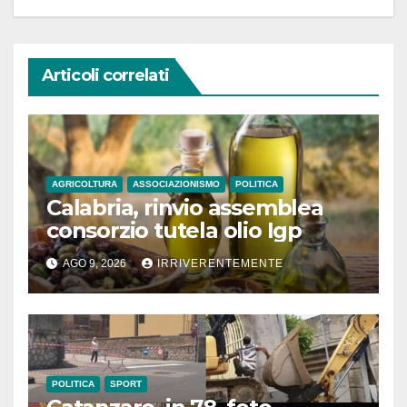
Articoli correlati
AGRICOLTURA
ASSOCIAZIONISMO
POLITICA
Calabria, rinvio assemblea
consorzio tutela olio Igp
AGO 9, 2026
IRRIVERENTEMENTE
POLITICA
SPORT