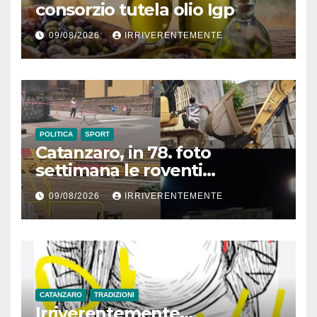
consorzio tutela olio Igp
09/08/2026
IRRIVERENTEMENTE
POLITICA
SPORT
Catanzaro, in 78. foto
settimana le roventi
polemiche su lavori stadio.
09/08/2026
IRRIVERENTEMENTE
Ma realtà è che da
parcheggio Chinatown, a
cambio destinazione uso
Giovino fino a partita
Ferragosto, in Comune con
vertici società più solerti…
CATANZARO
TRADIZIONI
dipendenti Coop
Irriverentemente…