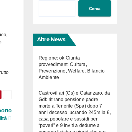
l
Cerca
ico,
Altre News
e
Regione: ok Giunta
provvedimenti Cultura,
Prevenzione, Welfare, Bilancio
rutto
Ambiente
Castrovillari (Cs) e Catanzaro, da
Gdf: ritirano pensione padre
morto a Tenerife (Spa) dopo 7
porto
anni decesso lucrando 245mila €,
lità
casa popolare e sussidi per
“poveri” e 9 inviti a dedurre a
persone fisiche e giuridiche per