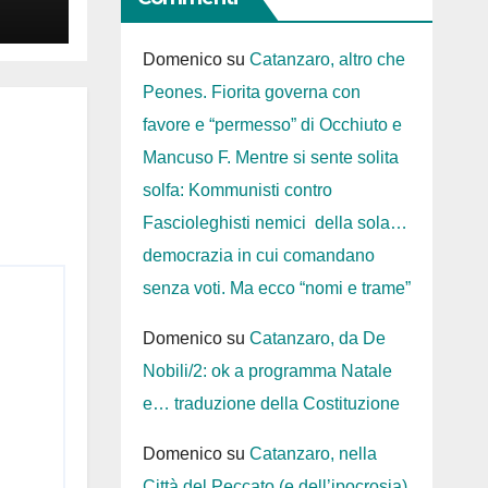
Domenico
su
Catanzaro, altro che
Peones. Fiorita governa con
favore e “permesso” di Occhiuto e
Mancuso F. Mentre si sente solita
solfa: Kommunisti contro
Fascioleghisti nemici della sola…
democrazia in cui comandano
senza voti. Ma ecco “nomi e trame”
Domenico
su
Catanzaro, da De
Nobili/2: ok a programma Natale
e… traduzione della Costituzione
Domenico
su
Catanzaro, nella
Città del Peccato (e dell’ipocrosia)