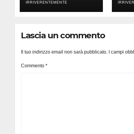
Welfare, Bilancio
IRRIVERENTEMENTE
IRRIVE
Ambiente
Lascia un commento
Il tuo indirizzo email non sarà pubblicato.
I campi obb
Commento
*