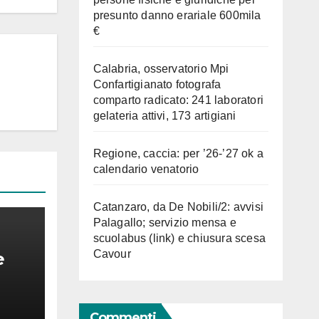
presunto danno erariale 600mila
€
Calabria, osservatorio Mpi
Confartigianato fotografa
comparto radicato: 241 laboratori
gelateria attivi, 173 artigiani
Regione, caccia: per ’26-’27 ok a
calendario venatorio
Catanzaro, da De Nobili/2: avvisi
Palagallo; servizio mensa e
scuolabus (link) e chiusura scesa
Cavour
e
io
bus
Commenti