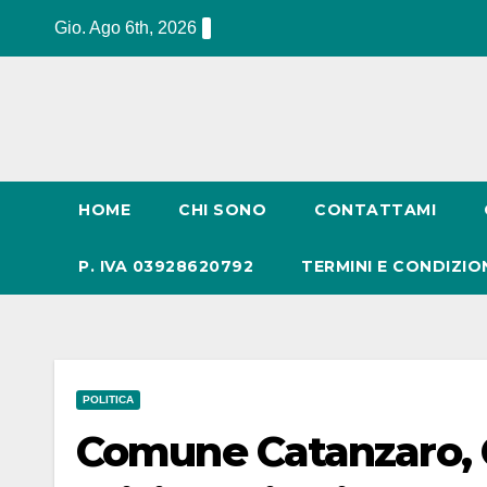
Salta
Gio. Ago 6th, 2026
al
contenuto
HOME
CHI SONO
CONTATTAMI
P. IVA 03928620792
TERMINI E CONDIZIO
POLITICA
Comune Catanzaro, Co