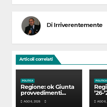
Di
Irriverentemente
Articoli correlati
POLITICA
POLITICA
Regione: ok Giunta
Regi
provvedimenti
’26-’
Cultura,
cale
AGO 6, 2026
AGO 6,
Prevenzione,
vena