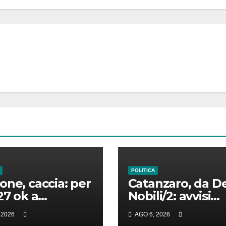
POLITICA
one, caccia: per
Catanzaro, da D
27 ok a
Nobili/2: avvisi
ndario
Palagallo; serviz
 2026
AGO 6, 2026
torio
mensa e scuola