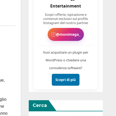
Entertainment
Scopri offerte, ispirazione e
contenuti esclusivi sul profilo
Instagram del nostro partner
@monimega_
Vuoi acquistare un plugin per
WordPress o chiedere una
consulenza software?
Scopri di più
ue,
glio
Cerca
one
danno