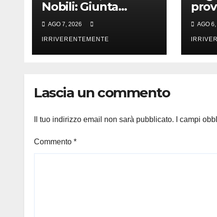
Nobili: Giunta
prov
ufficializza
Cult
AGO 7, 2026
AGO 6,
classificazione
Prev
nuovi campi S.
IRRIVERENTEMENTE
Welf
IRRIVE
Janni, S. Elia e
Amb
Palaledda e
interruzione
Lascia un commento
conferimento legno
Centro raccolta
Il tuo indirizzo email non sarà pubblicato.
I campi obb
Commento
*