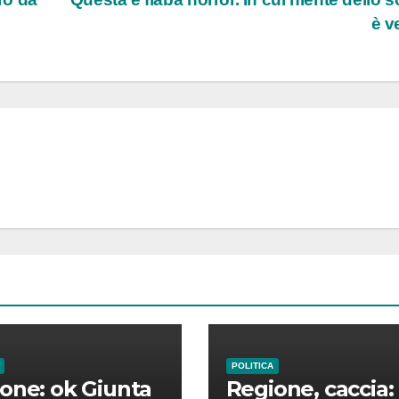
è v
POLITICA
one: ok Giunta
Regione, caccia: