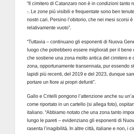
“Il cimitero di Catanzaro non è in condizioni tanto
-. Le zone più visibili e frequentate sono ben tenu
nostri cari. Persino l’obitorio, che nei mesi scorsi 
relativamente vuoto”.
“Tuttavia – continuano gli esponenti di Nuova Genes
luogo che potrebbero essere migliorati per il bene d
che sostiene una zona molto antica del cimitero e ch
zona, opportunamente transennata, pur essendo sto
lapidi più recenti, del 2019 e del 2023, dunque sare
portare un fiore ai propri defunti”.
Gallo e Critelli pongono l’attenzione anche su un’a
come riportato in un cartello (si allega foto), ospi
italiano. “Abbiamo notato che una zona tanto import
lungo le pareti – evidenziano gli esponenti di Nuo
rasenta l’inagibilità. In altre città, italiane e non, 