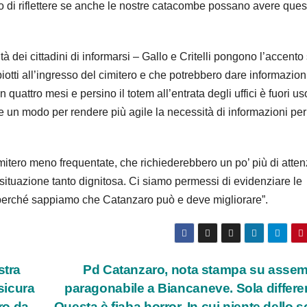
so di riflettere se anche le nostre catacombe possano avere ques
tà dei cittadini di informarsi – Gallo e Critelli pongono l’accento
otti all’ingresso del cimitero e che potrebbero dare informazion
attro mesi e persino il totem all’entrata degli uffici è fuori uso
be un modo per rendere più agile la necessità di informazioni per
imitero meno frequentate, che richiederebbero un po’ più di atten
tuazione tanto dignitosa. Ci siamo permessi di evidenziare le
e perché sappiamo che Catanzaro può e deve migliorare”.
stra
Pd Catanzaro, nota stampa su asse
sicura
paragonabile a Biancaneve. Sola differ
ro da
Questa è fiaba horror. In cui niente dello sc