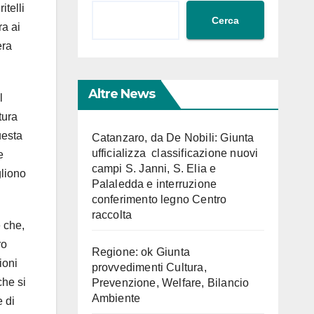
telli
Cerca
ra ai
era
Altre News
l
tura
uesta
Catanzaro, da De Nobili: Giunta
ufficializza classificazione nuovi
e
campi S. Janni, S. Elia e
gliono
Palaledda e interruzione
conferimento legno Centro
raccolta
e che,
ro
Regione: ok Giunta
ioni
provvedimenti Cultura,
che si
Prevenzione, Welfare, Bilancio
Ambiente
e di