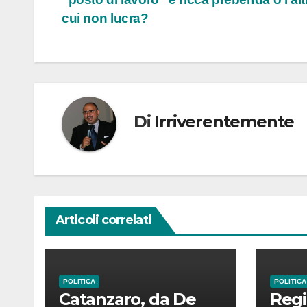
cui non lucra?
Di
Irriverentemente
Articoli correlati
POLITICA
POLITICA
Catanzaro, da De
Regi