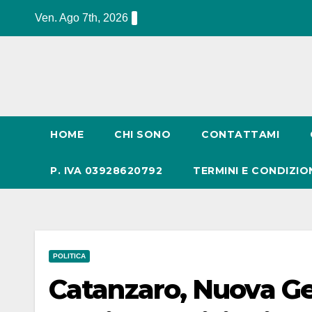
Salta
Ven. Ago 7th, 2026
al
contenuto
HOME
CHI SONO
CONTATTAMI
P. IVA 03928620792
TERMINI E CONDIZIO
POLITICA
Catanzaro, Nuova Ge