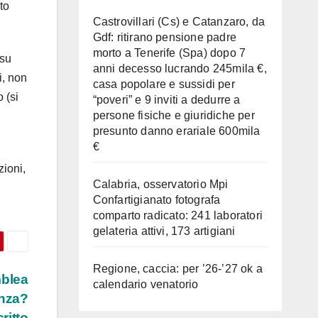
to
Castrovillari (Cs) e Catanzaro, da
Gdf: ritirano pensione padre
morto a Tenerife (Spa) dopo 7
 su
anni decesso lucrando 245mila €,
i, non
casa popolare e sussidi per
 (si
“poveri” e 9 inviti a dedurre a
persone fisiche e giuridiche per
presunto danno erariale 600mila
€
zioni,
Calabria, osservatorio Mpi
Confartigianato fotografa
comparto radicato: 241 laboratori
gelateria attivi, 173 artigiani
Regione, caccia: per ’26-’27 ok a
mblea
calendario venatorio
enza?
ritto