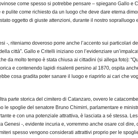
 rovinose come spesso si potrebbe pensare – spiegano Gallo e Cri
te e pulite come richiesto da un luogo che deve dare eterna dimo
è stato oggetto di giuste attenzioni, durante il nostro sopralluogo 
i -, riteniamo doveroso porre anche l’accento sui particolari de
ella città”. Gallo e Critelli iniziano con l’evidenziare un’impalca
e da molto tempo è stata chiusa ai cittadini (si allega foto): “Q
rica e contenendo lapidi risalenti persino al 1870, ospita anch
bbe cosa gradita poter sanare il luogo e riaprirlo ai cari che vo
ltra parte storica del cimitero di Catanzaro, ovvero le catacomb
tano le spoglie del senatore Bruno Chimirri, parlamentare e minist
ante e con una potenziale attrattiva, è lasciata a sé stessa. Les
va Genesi -, evidente incuria e, vorremmo anche osare col dire, 
i cimiteri spesso vengono considerati attrattivi proprio per le spogli