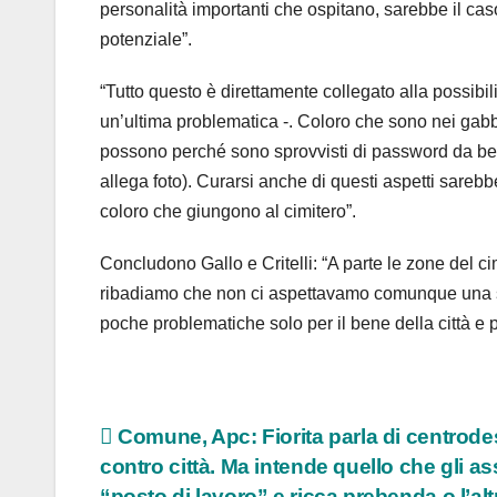
personalità importanti che ospitano, sarebbe il ca
potenziale”.
“Tutto questo è direttamente collegato alla possibili
un’ultima problematica -. Coloro che sono nei gabbi
possono perché sono sprovvisti di password da ben qu
allega foto). Curarsi anche di questi aspetti sareb
coloro che giungono al cimitero”.
Concludono Gallo e Critelli: “A parte le zone del c
ribadiamo che non ci aspettavamo comunque una si
poche problematiche solo per il bene della città 
Navigazione
Comune, Apc: Fiorita parla di centrode
contro città. Ma intende quello che gli as
articoli
“posto di lavoro” e ricca prebenda o l’alt