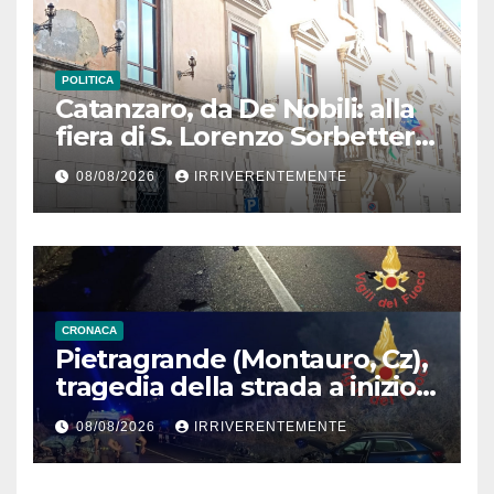
POLITICA
Catanzaro, da De Nobili: alla
fiera di S. Lorenzo Sorbetteria
Calabria Straordinaria e il
08/08/2026
IRRIVERENTEMENTE
cabaret di Procopio
CRONACA
Pietragrande (Montauro, Cz),
tragedia della strada a inizio
secondo weekend estivo.
08/08/2026
IRRIVERENTEMENTE
Morte sulla Ss106