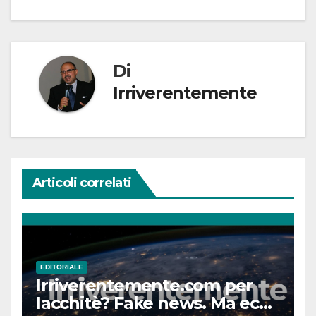
Di
Irriverentemente
Articoli correlati
EDITORIALE
Irriverentemente.com per
Iacchitè? Fake news. Ma ecco