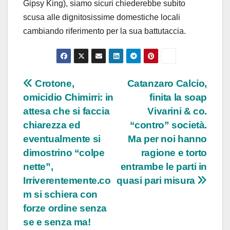
Gipsy King), siamo sicuri chiederebbe subito
scusa alle dignitosissime domestiche locali
cambiando riferimento per la sua battutaccia.
Navigazione
Crotone,
Catanzaro Calcio,
omicidio Chimirri: in
finita la soap
articoli
attesa che si faccia
Vivarini & co.
chiarezza ed
“contro” società.
eventualmente si
Ma per noi hanno
dimostrino “colpe
ragione e torto
nette”,
entrambe le parti in
Irriverentemente.co
quasi pari misura
m si schiera con
forze ordine senza
se e senza ma!