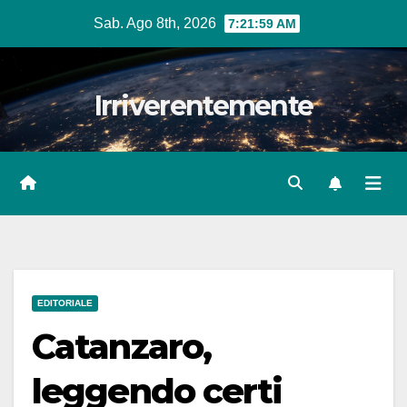
Salta
Sab. Ago 8th, 2026
7:22:00 AM
al
contenuto
Irriverentemente
EDITORIALE
Catanzaro,
leggendo certi