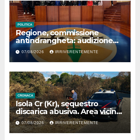
POLITICA
Regione, commissione
antindrangheta: audizione
Rodi Morabito. Coraggio
07/08/2026
IRRIVERENTEMENTE
denuncia e vicinanza
istituzioni
CRONACA
Isola Cr (Kr), sequestro
discarica abusiva. Area vicina
a centro abitato
07/08/2026
IRRIVERENTEMENTE