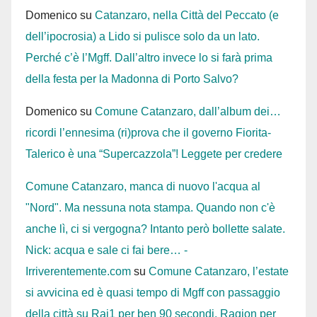
Domenico
su
Catanzaro, nella Città del Peccato (e
dell’ipocrosia) a Lido si pulisce solo da un lato.
Perché c’è l’Mgff. Dall’altro invece lo si farà prima
della festa per la Madonna di Porto Salvo?
Domenico
su
Comune Catanzaro, dall’album dei…
ricordi l’ennesima (ri)prova che il governo Fiorita-
Talerico è una “Supercazzola”! Leggete per credere
Comune Catanzaro, manca di nuovo l'acqua al
"Nord". Ma nessuna nota stampa. Quando non c'è
anche lì, ci si vergogna? Intanto però bollette salate.
Nick: acqua e sale ci fai bere… -
Irriverentemente.com
su
Comune Catanzaro, l’estate
si avvicina ed è quasi tempo di Mgff con passaggio
della città su Rai1 per ben 90 secondi. Ragion per