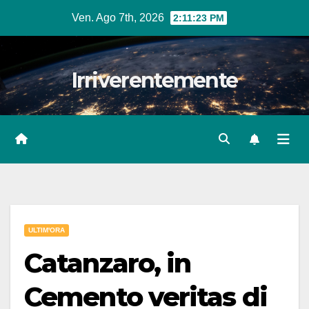
Salta
Ven. Ago 7th, 2026
2:11:25 PM
al
contenuto
Irriverentemente
ULTIM'ORA
Catanzaro, in
Cemento veritas di