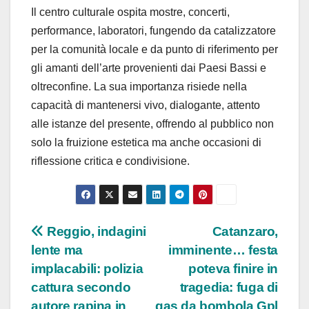
Il centro culturale ospita mostre, concerti,
performance, laboratori, fungendo da catalizzatore
per la comunità locale e da punto di riferimento per
gli amanti dell’arte provenienti dai Paesi Bassi e
oltreconfine. La sua importanza risiede nella
capacità di mantenersi vivo, dialogante, attento
alle istanze del presente, offrendo al pubblico non
solo la fruizione estetica ma anche occasioni di
riflessione critica e condivisione.
Navigazione
Reggio, indagini
Catanzaro,
lente ma
imminente… festa
articoli
implacabili: polizia
poteva finire in
cattura secondo
tragedia: fuga di
autore rapina in
gas da bombola Gpl