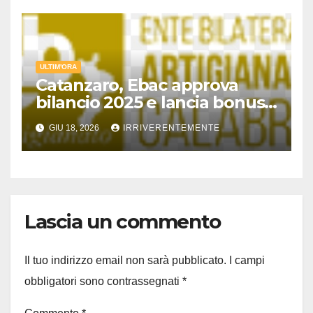
sarebbe logico ce ne fosse
una al giorno per spezzare
intrecci tra malavita e
insospettabile… brava gente
ULTIM'ORA
Catanzaro, Ebac approva
bilancio 2025 e lancia bonus
estate ’26
GIU 18, 2026
IRRIVERENTEMENTE
Lascia un commento
Il tuo indirizzo email non sarà pubblicato.
I campi
obbligatori sono contrassegnati
*