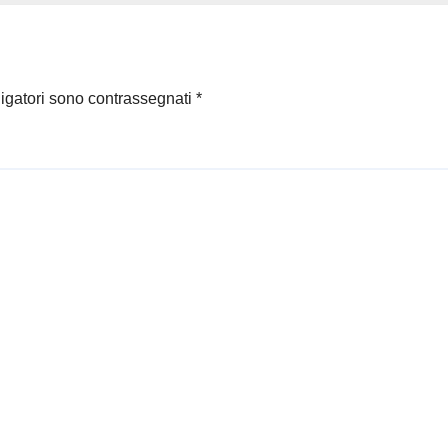
co ce ne fosse
al giorno per
zare intrecci tra
vita e
ligatori sono contrassegnati
*
spettabile…
a gente