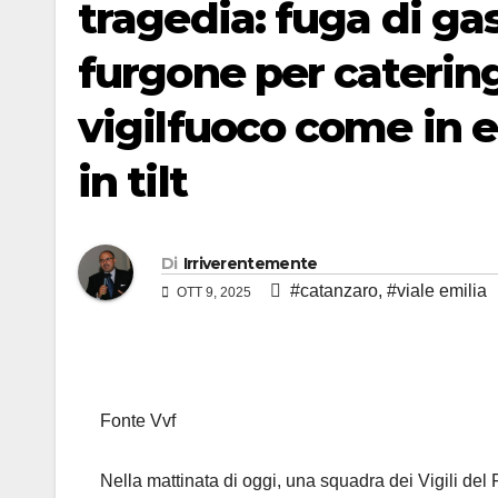
tragedia: fuga di ga
furgone per catering
vigilfuoco come in e
in tilt
Di
Irriverentemente
#catanzaro
,
#viale emilia
OTT 9, 2025
Fonte Vvf
Nella mattinata di oggi, una squadra dei Vigili de