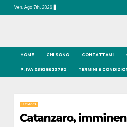
Salta
Ven. Ago 7th, 2026
al
contenuto
HOME
CHI SONO
CONTATTAMI
P. IVA 03928620792
TERMINI E CONDIZIO
ULTIM'ORA
Catanzaro, imminent