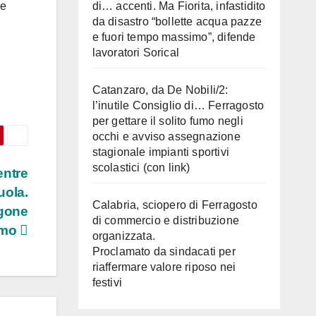
di… accenti. Ma Fiorita, infastidito
ne
da disastro “bollette acqua pazze
e fuori tempo massimo”, difende
lavoratori Sorical
Catanzaro, da De Nobili/2:
l’inutile Consiglio di… Ferragosto
per gettare il solito fumo negli
occhi e avviso assegnazione
stagionale impianti sportivi
scolastici (con link)
entre
uola.
Calabria, sciopero di Ferragosto
rgone
di commercio e distribuzione
imo
organizzata.
Proclamato da sindacati per
riaffermare valore riposo nei
festivi