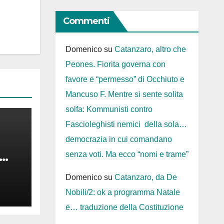
Commenti
Domenico
su
Catanzaro, altro che
Peones. Fiorita governa con
favore e “permesso” di Occhiuto e
Mancuso F. Mentre si sente solita
solfa: Kommunisti contro
Fascioleghisti nemici della sola…
democrazia in cui comandano
senza voti. Ma ecco “nomi e trame”
nus
Domenico
su
Catanzaro, da De
Nobili/2: ok a programma Natale
e… traduzione della Costituzione