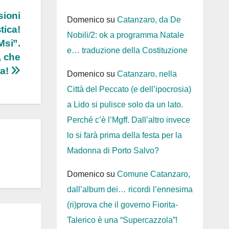
sioni
Domenico
su
Catanzaro, da De
tica!
Nobili/2: ok a programma Natale
Msi”.
e… traduzione della Costituzione
, che
ta!
Domenico
su
Catanzaro, nella
Città del Peccato (e dell’ipocrosia)
a Lido si pulisce solo da un lato.
Perché c’è l’Mgff. Dall’altro invece
lo si farà prima della festa per la
Madonna di Porto Salvo?
Domenico
su
Comune Catanzaro,
dall’album dei… ricordi l’ennesima
(ri)prova che il governo Fiorita-
Talerico è una “Supercazzola”!