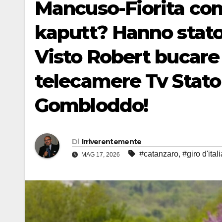
Mancuso-Fiorita com
kaputt? Hanno stato
Visto Robert bucare 
telecamere Tv Stato 
Gombloddo!
Di
Irriverentemente
#catanzaro
,
#giro d'itali
MAG 17, 2026