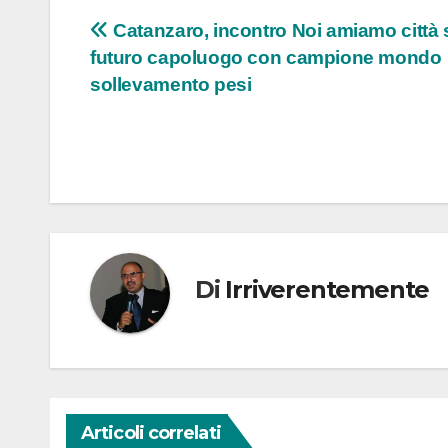
Navigazione
Catanzaro, incontro Noi amiamo città 
futuro capoluogo con campione mondo
articoli
sollevamento pesi
Di
Irriverentemente
Articoli correlati