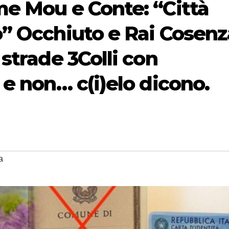
e Mou e Conte: “Città
” Occhiuto e Rai Cosenz
strade 3Colli con
e non… c(i)elo dicono.
a