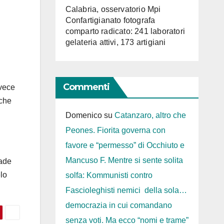
Calabria, osservatorio Mpi
Confartigianato fotografa
comparto radicato: 241 laboratori
gelateria attivi, 173 artigiani
Commenti
nvece
 che
Domenico
su
Catanzaro, altro che
Peones. Fiorita governa con
favore e “permesso” di Occhiuto e
Mancuso F. Mentre si sente solita
rade
lo
solfa: Kommunisti contro
Fascioleghisti nemici della sola…
democrazia in cui comandano
senza voti. Ma ecco “nomi e trame”