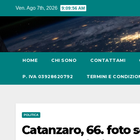
Salta
Ven. Ago 7th, 2026
9:09:58 AM
al
contenuto
HOME
CHI SONO
CONTATTAMI
P. IVA 03928620792
TERMINI E CONDIZIO
POLITICA
Catanzaro, 66. foto 