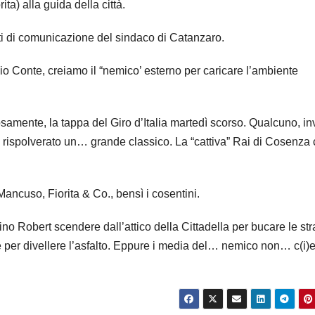
ta) alla guida della città.
ti di comunicazione del sindaco di Catanzaro.
o Conte, creiamo il “nemico’ esterno per caricare l’ambiente
tosamente, la tappa del Giro d’Italia martedì scorso. Qualcuno, i
 ha rispolverato un… grande classico. La “cattiva” Rai di Cosenza
Mancuso, Fiorita & Co., bensì i cosentini.
ino Robert scendere dall’attico della Cittadella per bucare le st
e per divellere l’asfalto. Eppure i media del… nemico non… c(i)e