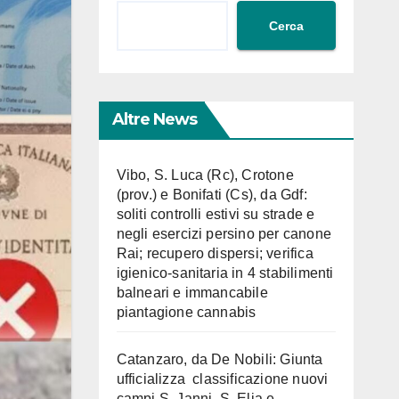
Cerca
Altre News
Vibo, S. Luca (Rc), Crotone
(prov.) e Bonifati (Cs), da Gdf:
soliti controlli estivi su strade e
negli esercizi persino per canone
Rai; recupero dispersi; verifica
igienico-sanitaria in 4 stabilimenti
balneari e immancabile
piantagione cannabis
Catanzaro, da De Nobili: Giunta
ufficializza classificazione nuovi
campi S. Janni, S. Elia e