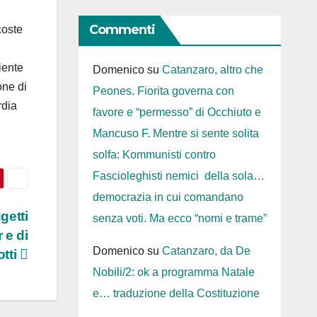
Commenti
coste
iente
Domenico
su
Catanzaro, altro che
one di
Peones. Fiorita governa con
rdia
favore e “permesso” di Occhiuto e
Mancuso F. Mentre si sente solita
solfa: Kommunisti contro
Fascioleghisti nemici della sola…
democrazia in cui comandano
getti
senza voti. Ma ecco “nomi e trame”
 e di
Domenico
su
Catanzaro, da De
otti
Nobili/2: ok a programma Natale
e… traduzione della Costituzione