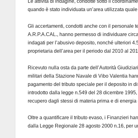
Le attività di indagine, condotte sotto il coordinam
quando è stato individuata un’area utilizzata qual
Gli accertamenti, condotti anche con il personale t
A.R.P.A.CAL., hanno permesso di individuare circa 7 t
indagati per l’abusivo deposito, nonché ulteriori 4.50
proprietaria dell’area per il periodo dal 2010 al 201
Ricevuto nulla osta da parte dell’Autorità Giudiziaria 
militari della Stazione Navale di Vibo Valentia ha
pagamento del tributo speciale per il deposito in dis
introdotto dalla legge n.549 del 28 dicembre 1995, con
recupero dagli stessi di materia prima e di energia 
Oltre a quantificare il tributo evaso, i Finanzieri 
dalla Legge Regionale 28 agosto 2000 n.16, per un