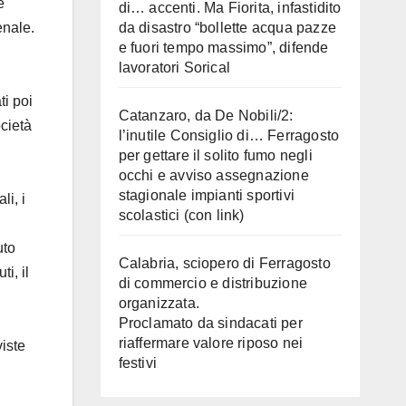
e
di… accenti. Ma Fiorita, infastidito
enale.
da disastro “bollette acqua pazze
e fuori tempo massimo”, difende
lavoratori Sorical
ti poi
Catanzaro, da De Nobili/2:
ocietà
l’inutile Consiglio di… Ferragosto
per gettare il solito fumo negli
occhi e avviso assegnazione
stagionale impianti sportivi
li, i
scolastici (con link)
uto
Calabria, sciopero di Ferragosto
i, il
di commercio e distribuzione
organizzata.
Proclamato da sindacati per
riaffermare valore riposo nei
viste
festivi