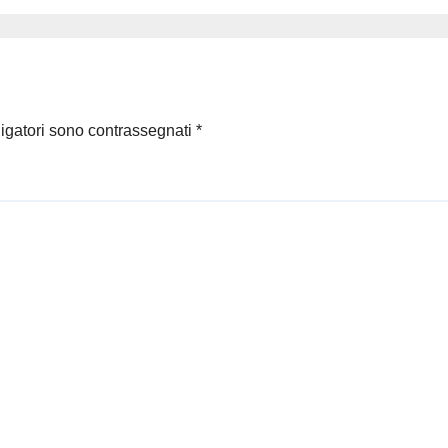
bria sarebbe
co ce ne fosse
al giorno per
zare intrecci tra
vita e
ligatori sono contrassegnati
*
spettabile…
a gente