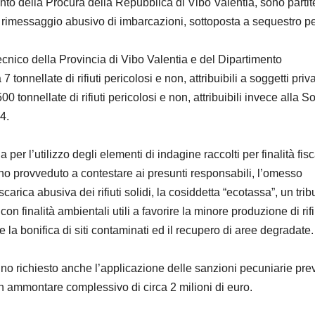
ento della Procura della Repubblica di Vibo Valentia, sono partit
e rimessaggio abusivo di imbarcazioni, sottoposta a sequestro p
ecnico della Provincia di Vibo Valentia e del Dipartimento
onnellate di rifiuti pericolosi e non, attribuibili a soggetti priva
0 tonnellate di rifiuti pericolosi e non, attribuibili invece alla S
4.
per l’utilizzo degli elementi di indagine raccolti per finalità fisca
nno provveduto a contestare ai presunti responsabili, l’omesso
carica abusiva dei rifiuti solidi, la cosiddetta “ecotassa”, un trib
 finalità ambientali utili a favorire la minore produzione di rifiut
e la bonifica di siti contaminati ed il recupero di aree degradate.
hanno richiesto anche l’applicazione delle sanzioni pecuniarie pre
 ammontare complessivo di circa 2 milioni di euro.