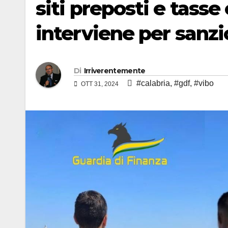
siti preposti e tasse
interviene per sanz
Di
Irriverentemente
#calabria
,
#gdf
,
#vibo
OTT 31, 2024