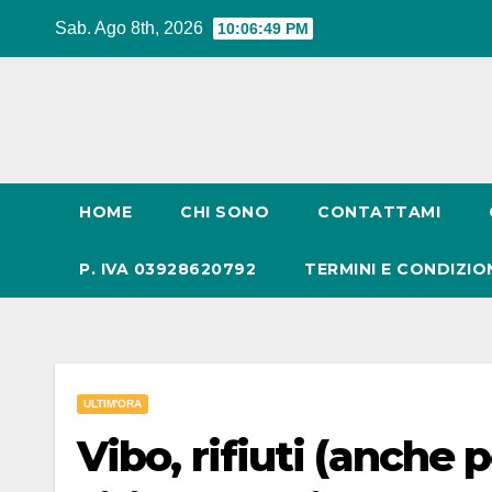
Salta
Sab. Ago 8th, 2026
10:06:49 PM
al
contenuto
HOME
CHI SONO
CONTATTAMI
P. IVA 03928620792
TERMINI E CONDIZIO
ULTIM'ORA
Vibo, rifiuti (anche 