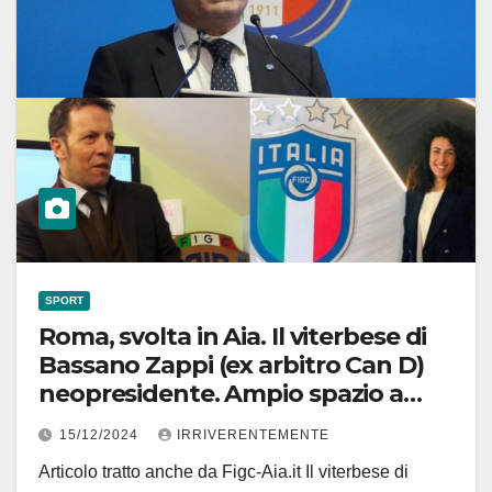
SPORT
Roma, svolta in Aia. Il viterbese di
Bassano Zappi (ex arbitro Can D)
neopresidente. Ampio spazio a
donne e C/5. Si riforma l’asse del
15/12/2024
IRRIVERENTEMENTE
potere tra Veneto-Lazio-Emilia.
Articolo tratto anche da Figc-Aia.it Il viterbese di
“Giù” Piemonte e Toscana. La