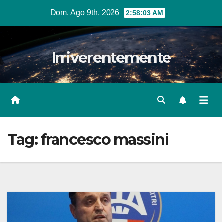
Salta
Dom. Ago 9th, 2026
2:58:04 AM
al
contenuto
Irriverentemente
Tag:
francesco massini